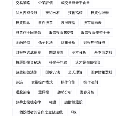
交易策略
企業評價
成交量與未平倉量
我只押成長股
技術分析
技術指標
投資心理學
投資觀念
事件股票
波浪理論
股市晴雨表
股票作手回憶錄
股票投資100招
股票投資學習手冊
金融怪傑
孫子兵法
財報分析
財報狗挖好股
財報狗選成長股
問題股票
基本分析
基本面選股
梭羅斯投資秘訣
移動平均線
這才是價值投資
超越祖魯法則
開盤八法
道氏理論
圖解財報選股
綜論
價量操作模式
操作守則
操作法則
選股策略
選擇權
趨勢分析
證券分析
蘇黎士投機定律
權證
讀財報選股
ㄧ個投機者的告白之金錢遊戲
K線