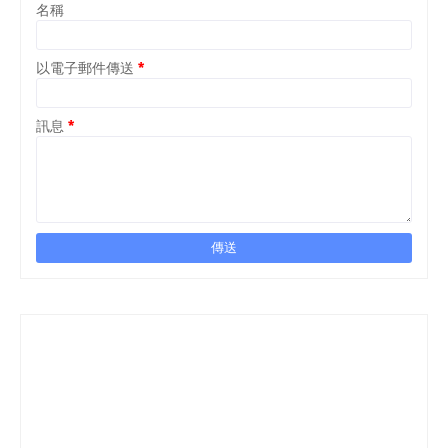
名稱
以電子郵件傳送
*
訊息
*