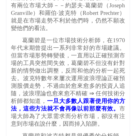
有兩位市場大師－－約瑟夫‧葛蘭碧（
Joseph
Granville
）和羅伯‧波克特（
Robert Prechter
）
就是在市場走勢不利於他們時，仍然不願改
變他們的看法。
葛蘭碧是一位市場技術分析師，在
1970
年代末期曾提出一系列非常好的市場建議。
但當市場形勢轉變後，一直用以正確預測市
場的工具突然間失效，葛蘭碧不但沒有針對
新的情勢做出調整，反而和他的分析一起死
去。波克特數年來屢次運用波浪理論正確預
測股價走勢，不過由於愈來愈多的投資人追
隨，波浪理論也愈來愈不精確
⇒
任何技術分
析師都知道，
一旦大多數人跟著使用你的方
法，這些方法就不會再像以前那麼有效。
市
場大師為了大眾需求而分析市場，卻沒有注
意到市場在說什麼，因而掉入陷阱。
葛蘭碧和波克特都是很優秀的分析師，