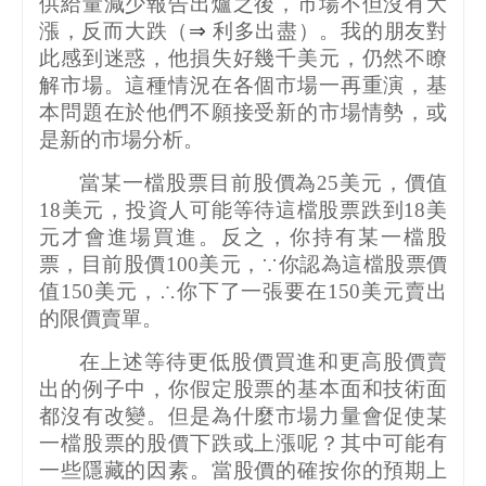
供給量減少報告出爐之後，市場不但沒有大
漲，反而大跌（
⇒
利多出盡）。我的朋友對
此感到迷惑，他損失好幾千美元，仍然不瞭
解市場。這種情況在各個市場一再重演，基
本問題在於他們不願接受新的市場情勢，或
是新的市場分析。
當某一檔股票目前股價為
25
美元，價值
18
美元，投資人可能等待這檔股票跌到
18
美
元才會進場買進。反之，你持有某一檔股
票，目前股價
100
美元，∵你認為這檔股票價
值
150
美元，∴你下了一張要在
150
美元賣出
的限價賣單。
在上述等待更低股價買進和更高股價賣
出的例子中，你假定股票的基本面和技術面
都沒有改變。但是為什麼市場力量會促使某
一檔股票的股價下跌或上漲呢？其中可能有
一些隱藏的因素。當股價的確按你的預期上