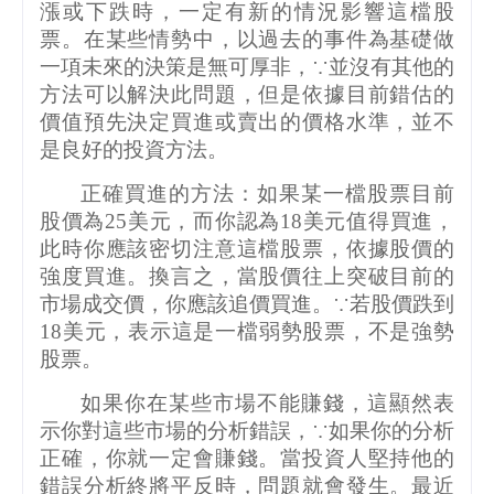
漲或下跌時，一定有新的情況影響這檔股
票。在某些情勢中，以過去的事件為基礎做
一項未來的決策是無可厚非，∵並沒有其他的
方法可以解決此問題，但是依據目前錯估的
價值預先決定買進或賣出的價格水準，並不
是良好的投資方法。
正確買進的方法：如果某一檔股票目前
股價為
25
美元，而你認為
18
美元值得買進，
此時你應該密切注意這檔股票，依據股價的
強度買進。換言之，當股價往上突破目前的
市場成交價，你應該追價買進。∵若股價跌到
18
美元，表示這是一檔弱勢股票，不是強勢
股票。
如果你在某些市場不能賺錢，這顯然表
示你對這些市場的分析錯誤，∵如果你的分析
正確，你就一定會賺錢。當投資人堅持他的
錯誤分析終將平反時，問題就會發生。最近