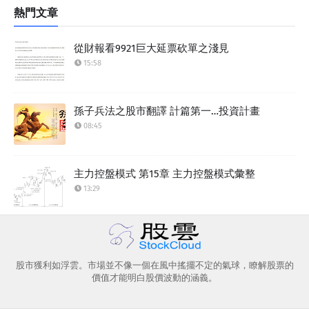
熱門文章
從財報看9921巨大延票砍單之淺見
15:58
孫子兵法之股市翻譯 計篇第一…投資計畫
08:45
主力控盤模式 第15章 主力控盤模式彙整
13:29
股市獲利如浮雲。市場並不像一個在風中搖擺不定的氣球，瞭解股票的
價值才能明白股價波動的涵義。