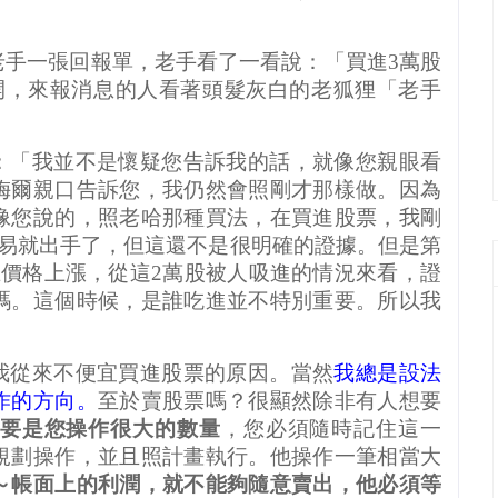
老手一張回報單，老手看了一看說：「買進
3
萬股
開，來報消息的人看著頭髮灰白的老狐狸「老手
：「我並不是懷疑您告訴我的話，就像您親眼看
梅爾親口告訴您，我仍然會照剛才那樣做。因為
像您說的，照老哈那種買法，在買進股票，我剛
易就出手了，但這還不是很明確的證據。但是第
止價格上漲，從這
2
萬股被人吸進的情況來看，證
碼。這個時候，是誰吃進並不特別重要。所以我
我從來不便宜買進股票的原因。當然
我總是設法
作的方向。
至於賣股票嗎？很顯然除非有人想要
要是您操作很大的數量
，您必須隨時記住這一
規劃操作，並且照計畫執行。他操作一筆相當大
～帳面上的利潤，就不能夠隨意賣出，他必須等