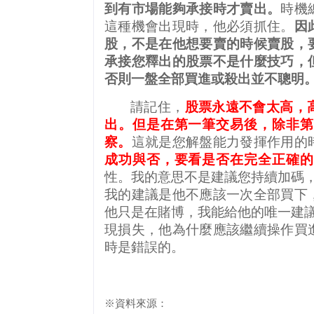
到有市場能夠承接時才賣出。
時機
這種機會出現時，他必須抓住。
因
股，不是在他想要賣的時候賣股，
承接您釋出的股票不是什麼技巧，
否則一盤全部買進或殺出並不聰明
請記住，
股票永遠不會太高，
出。但是在第一筆交易後，除非第
察。
這就是您解盤能力發揮作用的
成功與否，要看是否在完全正確的
性。我的意思不是建議您持續加碼
我的建議是他不應該一次全部買下
他只是在賭博，我能給他的唯一建
現損失，他為什麼應該繼續操作買
時是錯誤的。
※資料來源：