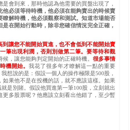
總是會到來，那時他認為他需要的買盤出現了，
此他必須等待時機，他必須在能夠賣出的時候賣
要瞭解時機，他必須觀察和測試。知道市場能否
但是在開始行動時，除非您確信情況完全正確，
。
高到讓您不能開始買進，也不會低到不能開始賣
一筆出現利潤，否則別做第二筆。要等待和觀
時候，讓您能夠判定開始的正確時機。
很多事情
時機開始。
我花了很多年才瞭解這一點的重要
，我想說的是：假設一個人的操作極限是
500
股，
，如果他不是在投機的話，就不應該這樣。如果
議就是別賭。假設他買進第一筆
100
股，立刻就出
進更多股票呢？他應該立刻看出他錯了，至少暫