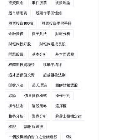
投資觀念
事件股票
波浪理論
股市晴雨表
股票作手回憶錄
股票投資100招
股票投資學習手冊
金融怪傑
孫子兵法
財報分析
財報狗挖好股
財報狗選成長股
問題股票
基本分析
基本面選股
梭羅斯投資秘訣
移動平均線
這才是價值投資
超越祖魯法則
開盤八法
道氏理論
圖解財報選股
綜論
價量操作模式
操作守則
操作法則
選股策略
選擇權
趨勢分析
證券分析
蘇黎士投機定律
權證
讀財報選股
ㄧ個投機者的告白之金錢遊戲
K線