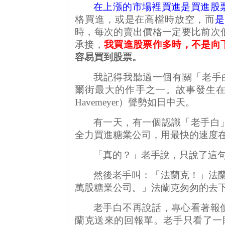
在上漲的市場裡買進是買進股
格買進，或是在高檔時放空，而
是
時，每次的賣出價格一定要比前次
承接，
我買進股票作多時，不是向
容易買到股票。
我記得我聽過一個有關「老手
爾街最大的作手之一。故事發生
Havemeyer
）聲勢如日中天。
有一天，有一個認識「老手白
全力買進糖業公司，用最快的速度
「真的？」老手說，只說了這
然後老手叫：「法蘭克！」法
萬股糖業公司。」法蘭克匆匆的去
老手白不再說話，專心看著報
蘭克送來的回報單。老手只看了一