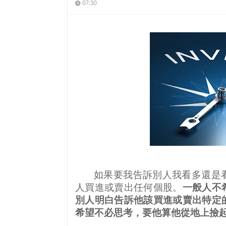
07:30
如果要我告訴別人我看多還是
人買進或賣出任何個股。
一般人不
別人明白告訴他該買進或賣出特定
希望不必思考，要他算他從地上撿