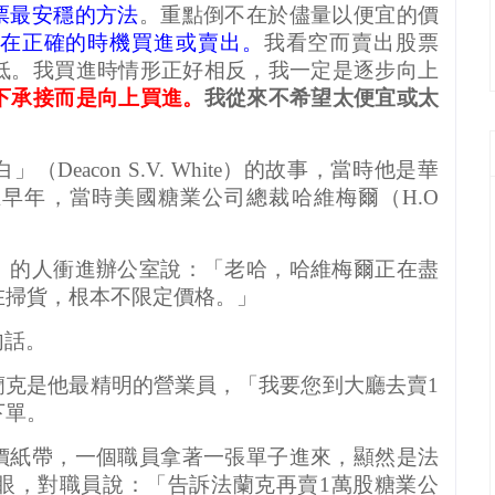
票最安穩的方法
。重點倒不在於儘量以便宜的價
在正確的時機買進或賣出。
我看空而賣出股票
低。我買進時情形正好相反，我一定是逐步向上
下承接而是向上買進。
我從來不希望太便宜或太
白」（
Deacon S.V. White
）的故事，當時他是華
在早年，當時美國糖業公司總裁哈維梅爾（
H.O
」的人衝進辦公室說：「老哈，哈維梅爾正在盡
在掃貨，根本不限定價格。」
句話。
蘭克是他最精明的營業員，「我要您到大廳去賣
1
下單。
價紙帶，一個職員拿著一張單子進來，顯然是法
眼，對職員說：「告訴法蘭克再賣
1
萬股糖業公