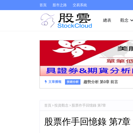
首頁
股市之路
交易系統
總表
觀念
趨勢分析 第0章 前言
文章播報
技術分析
首頁
投資觀念
股票作手回憶錄 第7章
股票作手回憶錄 第7章