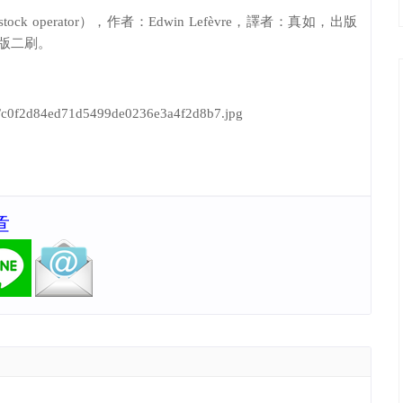
stock operator
），作者：
Edwin Lef
è
vre
，譯者：真如，出版
版二刷。
3/l/c0f2d84ed71d5499de0236e3a4f2d8b7.jpg
章