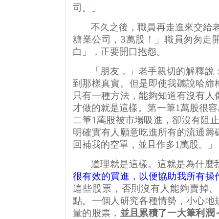
司。」
不久之後，職員再走進來交給
糖業公司，
3
萬股！」職員匆匆走
白」，正要開口抱怨。
「朋友，」老手親切的解釋說
到那樣真實。但是即使我聽說哈維
只有一種方法，能夠知道有沒有人
才做的就是這樣。第一筆
1
萬股很容
二筆
1
萬股被市場吸進，卻沒有阻
明確實有人願意吃進所有的流通籌
回補我的空單，並且作多
1
萬股。」
道理就是這樣。這就是為什麼
很有效的買進，以便協助我所有操
這些股票，否則沒有人能夠賣掉。
點。一個人研究各種情勢，小心地
量的股票，
並且累積了一大筆利潤