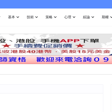
基本
技術
策略
心理
綜論
期權