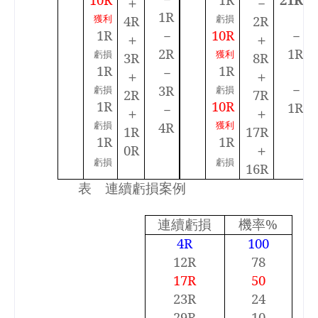
＋
－
1R
獲利
4R
虧損
2R
1R
－
10R
－
＋
＋
2R
1R
虧損
獲利
3R
8R
1R
1R
－
＋
＋
－
3R
虧損
虧損
2R
7R
1R
10R
1R
－
＋
＋
虧損
4R
獲利
1R
17R
1R
1R
0R
＋
虧損
虧損
16R
表 連續虧損案例
連續虧損
機率
%
4R
100
12R
78
17R
50
23R
24
29R
10