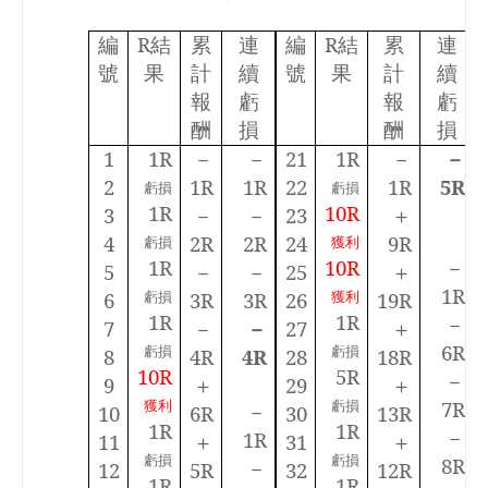
編
R
結
累
連
編
R
結
累
連
號
果
計
續
號
果
計
續
報
虧
報
虧
酬
損
酬
損
1
1R
－
－
21
1R
－
－
2
1R
1R
22
1R
5R
虧損
虧損
1R
10R
3
－
－
23
＋
4
2R
2R
24
9R
虧損
獲利
1R
10R
－
5
－
－
25
＋
1R
6
虧損
3R
3R
26
獲利
19R
1R
1R
－
7
－
－
27
＋
6R
虧損
虧損
8
4R
4R
28
18R
10R
5R
－
9
＋
29
＋
獲利
虧損
7R
－
10
6R
30
13R
1R
1R
－
1R
11
＋
31
＋
虧損
虧損
8R
－
12
5R
32
12R
1R
1R