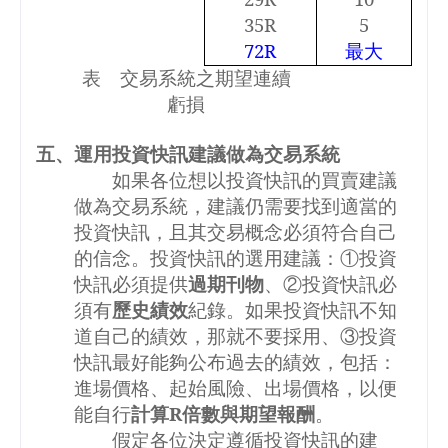
35R
5
72R
最大
表 交易系統之期望連續
虧損
五、運用投資快訊建議做為交易系統
如果各位想以投資快訊的買賣建議
做為交易系統，建議仍需要找到適當的
投資快訊，且其交易概念必須符合自己
的信念。投資快訊的選用建議：①投資
快訊必須提供
過期刊物
、②投資快訊必
須有
歷史績效
紀錄。如果投資快訊不知
道自己的績效，那就不要採用、③投資
快訊最好能夠公布過去的績效，包括：
進場價格、起始風險、出場價格，以便
能自行
計算
R
倍數與期望報酬
。
假定各位決定遵循投資快訊的建