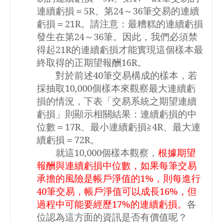
連續虧損＝
5R
、第
24
～
36
筆交易的連續
虧損＝
21R
。請注意：最糟糕的連續虧損
發生在第
24
～
36
筆。因此，我們必須禁
得起
21R
的連續虧損才能實現這個樣本最
終取得的正期望報酬
16R
。
對於前述
40
筆交易構成的樣本，若
採抽取
10,000
個樣本來觀察最大連續虧
損的情況，下表「交易系統之期望連續
虧損」則顯示相關結果：連續虧損的中
位數＝
17R
、最小連續虧損≧
4R
、最大連
續虧損＝
72R
。
就這
10,000
個樣本觀察，
根據期望
報酬與連續虧損中位數，如果每筆交易
承擔的風險是帳戶淨值的
1%
，則每進行
40
筆交易，帳戶淨值可以成長
16%
，但
過程中可能要經歷
17%
的連續虧損。
各
位認為這方面的資訊是否有價值呢？