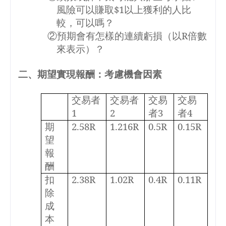
風險可以賺取
$1
以上獲利的人比
較，可以嗎？
②預期會有怎樣的連續虧損（以
R
倍數
來表示）？
二、期望實現報酬：考慮機會因素
交易者
交易者
交易
交易
1
2
者
3
者
4
期
2.58R
1.216R
0.5R
0.15R
望
報
酬
扣
2.38R
1.02R
0.4R
0.11R
除
成
本