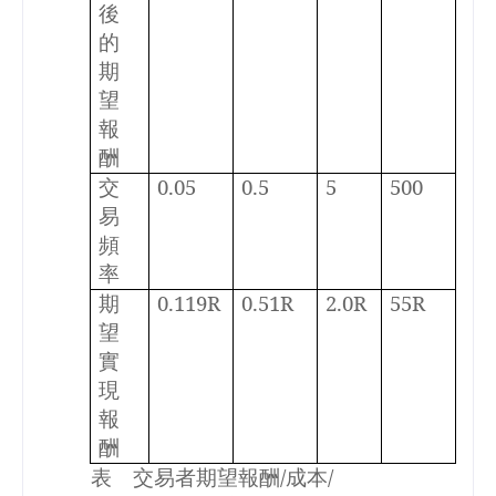
後
的
期
望
報
酬
交
0.05
0.5
5
500
易
頻
率
期
0.119R
0.51R
2.0R
55R
望
實
現
報
酬
表 交易者期望報酬
/
成本
/