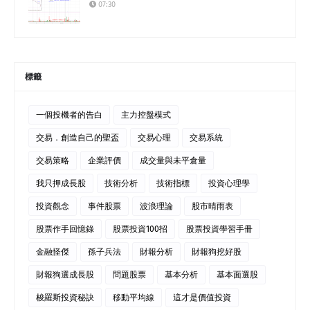
07:30
標籤
一個投機者的告白
主力控盤模式
交易．創造自己的聖盃
交易心理
交易系統
交易策略
企業評價
成交量與未平倉量
我只押成長股
技術分析
技術指標
投資心理學
投資觀念
事件股票
波浪理論
股市晴雨表
股票作手回憶錄
股票投資100招
股票投資學習手冊
金融怪傑
孫子兵法
財報分析
財報狗挖好股
財報狗選成長股
問題股票
基本分析
基本面選股
梭羅斯投資秘訣
移動平均線
這才是價值投資