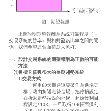
圖 期望報酬
上圖說明期望報酬為系統可靠程度（＝
交易系統的勝率）與相對盈虧比率之間的關
係。我們希望這個面積愈大愈好。
一、設計交易系統的期望報酬為正數的可能
方法
⑴目標Ｒ倍數很大的長期趨勢系統
1.
交易方式
運用
80
天期通道突破作為進場架
構，藉由折返走勢進場，把停損設定
在折返走勢端點的外緣。起始獲利目
標設定≧
10R
。一旦取得
10R
帳面獲利
之後，採用
20%
折返設定停止點。