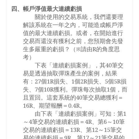
四、帳戶淨值最大連續虧損
關於使用的交易系統，我們還要理
解該系統在一年之內，可能造成帳戶淨
值的最大連續虧損。或者，在開始進行
交易而還沒有獲利之前，您預期會先發
生多嚴重的虧損？（※請由
R
的角度思
考）
下表「
連續虧損案例
」，其
40
筆交
易是透過抽取彈珠產生的案例，結果
有：
27
個
1R
損失、
1
個
2R
損失、
5
個
5R
損
失、
7
個
10R
獲利。彈珠每次抽取
1
個，而
且置回。這套系統的
40
筆交易總獲利＝
16R
、期望報酬＝
0.4R
。
由下表「
連續虧損案例
」可知：第
1
～
4
筆交易的連續虧損＝
4R
、第
6
～
10
筆
交易的連續虧損＝
13R
、第
12
～
15
筆交
易的連續虧損＝
9R
、第
17
～
21
筆交易的