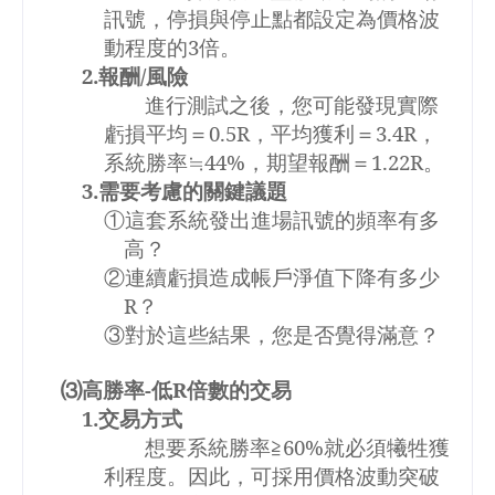
訊號，停損與停止點都設定為價格波
動程度的
3
倍。
2.
報酬
/
風險
進行測試之後，您可能發現實際
虧損平均＝
0.5R
，平均獲利＝
3.4R
，
系統勝率≒
44%
，期望報酬＝
1.22R
。
3.
需要考慮的關鍵議題
①這套系統發出進場訊號的頻率有多
高？
②連續虧損造成帳戶淨值下降有多少
R
？
③對於這些結果，您是否覺得滿意？
⑶高勝率
-
低
R
倍數的交易
1.
交易方式
想要系統勝率≧
60%
就必須犧牲獲
利程度。因此，可採用價格波動突破