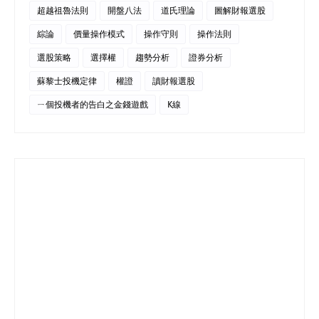
超越祖魯法則
開盤八法
道氏理論
圖解財報選股
綜論
價量操作模式
操作守則
操作法則
選股策略
選擇權
趨勢分析
證券分析
蘇黎士投機定律
權證
讀財報選股
ㄧ個投機者的告白之金錢遊戲
K線