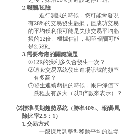
2.
報酬
/
風險
進行測試的時候，您可能會發現
有
28%
的交易發生虧損，但成功交易
的平均獲利很可能是失敗交易平均虧
損的
12
倍。根據估計，期望報酬可能
是
2.58R
。
3.
需要考慮的關鍵議題
①
12R
的獲利多久會發生一次？
②這套交易系統發出進場訊號的頻率
有多高？
③發生連續虧損的時候，帳戶淨值下
跌程度有多大（以
R
倍數來表示）？
⑵標準長期趨勢系統（勝率
40%
、報酬
/
風
險比率
2.5
：
1
）
1.
交易方式
一般採用調整型移動平均的進場