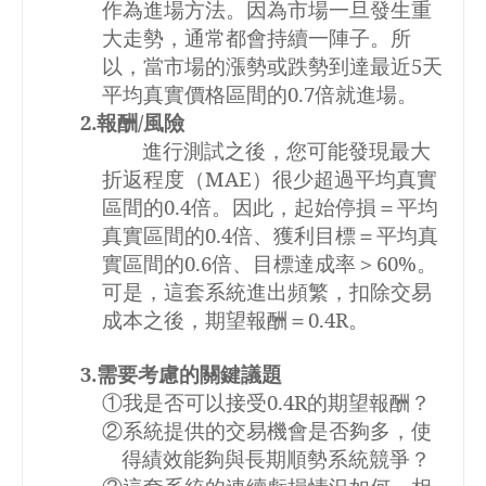
作為進場方法。因為市場一旦發生重
大走勢，通常都會持續一陣子。所
以，當市場的漲勢或跌勢到達最近
5
天
平均真實價格區間的
0.7
倍就進場。
2.
報酬
/
風險
進行測試之後，您可能發現
最大
折返程度（
MAE
）很少超過
平均真實
區間的
0.4
倍。因此，起始停損＝平均
真實區間的
0.4
倍、獲利目標＝平均真
實區間的
0.6
倍、目標達成率＞
60%
。
可是，這套系統進出頻繁，扣除交易
成本之後，期望報酬＝
0.4R
。
3.
需要考慮的關鍵議題
①我是否可以接受
0.4R
的期望報酬？
②系統提供的交易機會是否夠多，使
得績效能夠與長期順勢系統競爭？