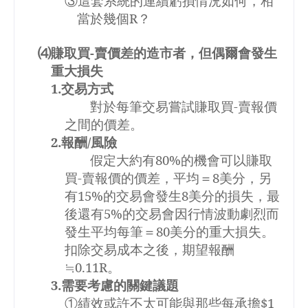
③這套系統的連續虧損情況如何，相
當於幾個
R
？
⑷賺取買
-
賣價差的造市者，但偶爾會發生
重大損失
1.
交易方式
對於每筆交易嘗試賺取買
-
賣報價
之間的價差。
2.
報酬
/
風險
假定大約有
80%
的機會可以賺取
買
-
賣報價的價差，平均＝
8
美分，另
有
15%
的交易會發生
8
美分的損失，最
後還有
5%
的交易會因行情波動劇烈而
發生平均每筆＝
80
美分的重大損失。
扣除交易成本之後，期望報酬
≒
0.11R
。
3.
需要考慮的關鍵議題
①績效或許不太可能與那些每承擔
$1