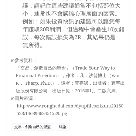
議，請記住這些建議通常不包括部位大
小，通常也不會談論心理層面的因素。
例如：如果投資快訊的建議可以讓您每
年賺取
20R
利潤，但過程中會產生
10
次錯
誤，每次錯誤損失為
2R
，其結果仍是一
無所得。
※參考資料：
「交易．創造自己的聖盃」（
Trade Your Way to
Financial Freedom
），作者：凡．
沙普
博士（
Van
K
．
Tharp, Ph.D.
），譯者：黃嘉斌，出版者：寰宇出
版股份有限公司，出版日期：
2016
年
1
月 二版六刷。
※圖片來源：
http://www.ronghedai.com/dyupfiles/zixun/20160
523/14639663451529.jpg
交易．創造自己的聖盃
綜論