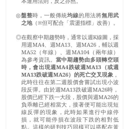
本運用法則，反之亦然。
◎
盤整
時，一般傳統
均線
的用法將
無用武
之地
（※但可配合「震盪指標」改善）。
◎在觀察中期趨勢時，通常以週
K
線圖，採
用週
MA4
、週
MA13
、週
MA26
，輔以週
MA52
（年線）、週
MA104
（兩年線）
為參考資訊。
當中期趨勢由多頭轉空頭
時，會出現週
MA4
跌破週
MA13
（或週
MA13
跌破週
MA26
）的死亡交叉現象
，
此時往往在第二週股價會嘗試出現小波
段反彈。由於週
MA13
跌破週
MA26
時，
股價已經下跌一大段，股價與週
MA26
的
負乖離已經相當大，接著便可能出現短
線反彈的現象，此時如果進行中線停
損，就可能停損在波段下跌的相對低
點。這樣的研判技巧同樣可以搭配在黃