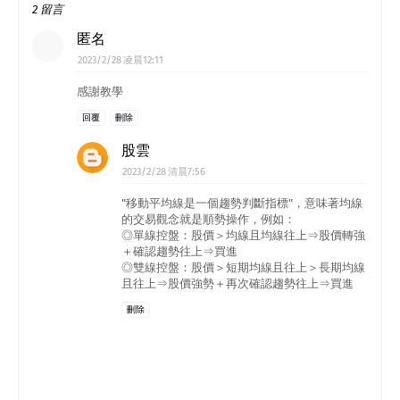
2 留言
匿名
2023/2/28 凌晨12:11
感謝教學
回覆
刪除
股雲
2023/2/28 清晨7:56
"移動平均線是一個趨勢判斷指標"，意味著均線
的交易觀念就是順勢操作，例如：
◎單線控盤：股價＞均線且均線往上⇒股價轉強
＋確認趨勢往上⇒買進
◎雙線控盤：股價＞短期均線且往上＞長期均線
且往上⇒股價強勢＋再次確認趨勢往上⇒買進
刪除