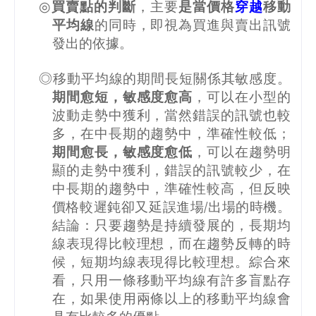
◎
買賣點的判斷
，主要
是當價格
穿越
移動
平均線
的同時，即視為買進與賣出訊號
發出的依據。
◎移動平均線的期間長短關係其敏感度。
期間愈短，敏感度愈高
，可以在小型的
波動走勢中獲利，當然錯誤的訊號也較
多，在中長期的趨勢中，準確性較低；
期間愈長，敏感度愈低
，可以在趨勢明
顯的走勢中獲利，錯誤的訊號較少，在
中長期的趨勢中，準確性較高，但反映
價格較遲鈍卻又延誤進場
/
出場的時機。
結論：只要趨勢是持續發展的，長期均
線表現得比較理想，而在趨勢反轉的時
候，短期均線表現得比較理想。綜合來
看，只用一條移動平均線有許多盲點存
在，如果使用兩條以上的移動平均線會