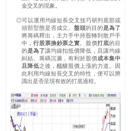
金交叉的現象。
◎可以運用均線短長交叉技巧研判底部或
頭部型態是否成立。
盤頭
的目的
是為了
將籌碼釋出，主力手中持股轉到散戶手
中，
行股票換鈔票之實
。股價
打底
的目
的
是為了
讓均線扣抵價降低，且讓均線
糾結、籌碼沉澱，有利於股價
成本集中
且降低
之後，醞釀股價上漲的力道。因
此利用均線短長交叉的特性，便可以辨
識出是否呈現有效的打底過程。