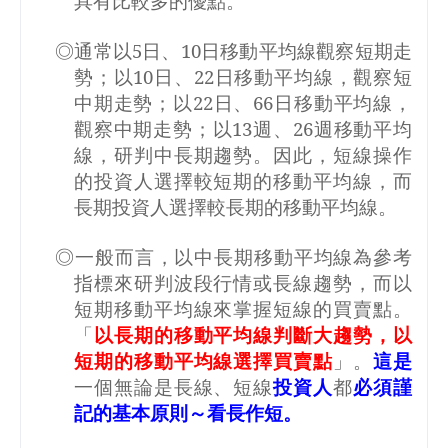
具有比較多的優點。
◎通常以
5
日、
10
日移動平均線觀察短期走
勢；以
10
日、
22
日移動平均線，觀察短
中期走勢；以
22
日、
66
日移動平均線，
觀察中期走勢；以
13
週、
26
週移動平均
線，研判中長期趨勢。因此，短線操作
的投資人選擇較短期的移動平均線，而
長期投資人選擇較長期的移動平均線。
◎一般而言，以中長期移動平均線為參考
指標來研判波段行情或長線趨勢，而以
短期移動平均線來掌握短線的買賣點。
「
以長期的移動平均線判斷大趨勢，以
短期的移動平均線選擇買賣點
」。
這是
一個無論是長線、短線
投資人
都
必須謹
記的基本原則～看長作短。