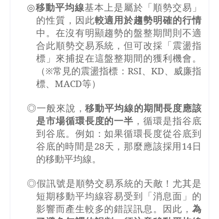
◎
移動平均線
基本上是屬於「順勢交易」
的性質，因此
較適用於趨勢明確的行情
中。在沒有明顯趨勢的盤整期間則不適
合此順勢交易系統，但可改採「震盪指
標」來捕捉在這盤整期間的獲利機會。
（※常見的震盪指標：
RSI
、
KD
、威廉指
標、
MACD
等）
◎一般來說，
移動平均線的期間長度應該
是市場循環長度的一半
，循環是指谷底
到谷底。例如：如果循環長度從谷底到
谷底的時間是
28
天，那麼應該採用
14
日
的移動平均線。
◎假訊號是順勢交易系統的天敵！尤其是
短期移動平均線容易受到「消息面」的
影響而產生較多的錯誤訊息。因此，
為