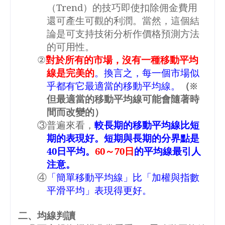
（
Trend
）的技巧即使扣除佣金費用
還可產生可觀的利潤。當然，這個結
論是可支持技術分析作價格預測方法
的可用性。
②
對於所有的市場，沒有一種移動平均
線是完美的
。換言之，每一個市場似
乎都有它最適當的移動平均線。
（※
但最適當的移動平均線可能會隨著時
間而改變的）
③普遍來看，
較長期的移動平均線比短
期的表現好。短期與長期的分界點是
40
日平均。
60
～
70
日
的平均線最引人
注意。
④
「簡單移動平均線」比「加權與指數
平滑平均」表現得更好。
二、均線判讀