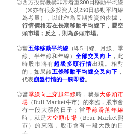
◎西方投資機構非常看重
200
日
移動平均線
（※亦有很多投資人以
250
日移動平均線
為考量），以此作為長期投資的依據，
行情價格若在長期移動平均線下，屬空
頭市場；反之，則為多頭市場。
◎當
五條移動平均線
（即
5
日線、月線、季
線、半年線和年線）
全部交叉向上
，此
時股市將有
超級多頭行情
出現。相對
的，如果該
五條移動平均線交叉向下
，
代表
崩盤行情的一觸即發
。
◎當
季線向上穿越年線
時，就是
大多頭市
場
（
Bull Market
牛市）的來臨，股市會
有一段大漲的日子；當
季線滑落年線
時，就是
大空頭市場
（
Bear Market
熊
市）的來臨，股市會有一段大跌的日
子。