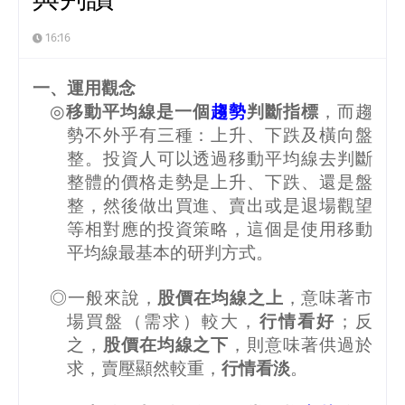
16:16
一、運用觀念
◎
移動平均線是一個
趨勢
判斷指標
，而趨
勢不外乎有三種：上升、下跌及橫向盤
整。投資人可以透過移動平均線去判斷
整體的價格走勢是上升、下跌、還是盤
整，然後做出買進、賣出或是退場觀望
等相對應的投資策略，這個是使用移動
平均線最基本的研判方式。
◎一般來說，
股價在均線之上
，意味著市
場買盤（需求）較大，
行情看好
；反
之，
股價在均線之下
，則意味著供過於
求，賣壓顯然較重，
行情看淡
。