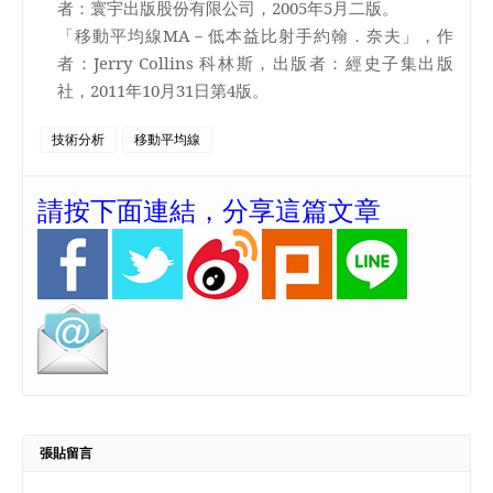
者：寰宇出版股份有限公司，
2005
年
5
月二版。
「移動平均線
MA
－低本益比射手約翰．奈夫」，作
者：
Jerry Collins
科林斯，出版者：經史子集出版
社，
2011
年
10
月
31
日
第
4
版。
技術分析
移動平均線
請按下面連結，分享這篇文章
張貼留言