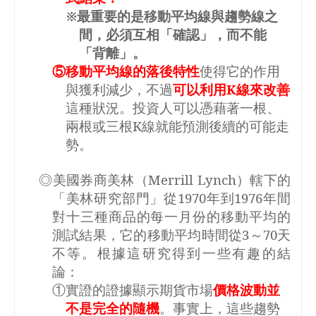
※最重要的是移動平均線與趨勢線之
間，必須互相「確認」，而不能
「背離」。
⑤移動平均線的落後特性
使得它的作用
與獲利減少，不過
可以利用
K
線來改善
這種狀況。投資人可以憑藉著一根、
兩根或三根
K
線就能預測後續的可能走
勢。
◎美國券商美林（
Merrill Lynch
）轄下的
「美林研究部門」從
1970
年到
1976
年間
對十三種商品的每一月份的移動平均的
測試結果，它的移動平均時間從
3
～
70
天
不等。根據這研究得到一些有趣的結
論：
①實證的證據顯示期貨市場
價格波動並
不是完全的隨機
。事實上，這些趨勢