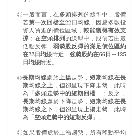
◎一般而言，在
多頭排列
的線型中，股價
若
第一次回檔至
22
日均線
，因屬多數投
資人買進的價位區域，
較能獲得有效支
撐
；在
空頭排列
的線型中，股價若由最
低點反彈，
弱勢股反彈的滿足價位區約
在
22
日均線
附近，
強勢股約在
66
日～
125
日均線
附近。
◎
長期均線
處於
上揚
走勢，
短期均線在長
期均線之上
，
但
卻呈現
下降
走勢，此時
為「
多頭走勢中的短期回檔
」；反之，
長期均線
處於
下降
走勢，
短期均線在長
期均線之下
，
但
卻呈現
上揚
走勢，此時
為「
空頭走勢中的短期反彈
」。
◎如果股價處於上漲趨勢，所有移動平均