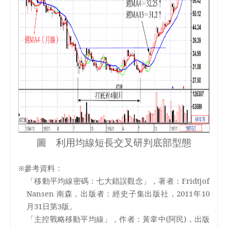
圖 利用均線短長交叉研判底部型態
※參考資料：
「移動平均線密碼：七大錯誤觀念」，著者：
Fridtjof
Nansen
南森，出版者：經史子集出版社，
2011
年
10
月
31
日
第
3
版。
「主控戰略移動平均線」，作者：黃韋中
(
阿民
)
，出版