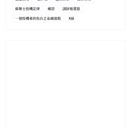
蘇黎士投機定律
權證
讀財報選股
ㄧ個投機者的告白之金錢遊戲
K線