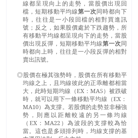
線都呈現向上的走勢，當股價出現回
檔，短期移動平均線
第一次
同時都向下
時，往往是一小段回檔的相對買進訊
號；反之，如果股價處於下跌趨勢，所
有移動平均線都呈現向下的走勢，當股
價出現反彈，短期移動平均線
第一次
同
時都向上時，往往是一小段反彈的相對
賣出訊號。
◎股價在極其強勢時，股價在所有移動平
均線之上，且均線彼此的正乖離都相當
大，此時短期均線（
EX
：
MA5
）被跌破
時，就可以用下一條移動平均線（
EX
：
MA10
）為支撐。若股價的走勢並非極強
勢，則應以距離較遠的另一條均線
（
EX
：
MA22
）為波段的支撐較為恰
當。這也是多頭排列時，均線支撐的基