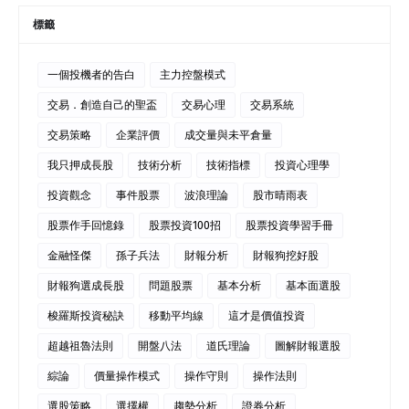
標籤
一個投機者的告白
主力控盤模式
交易．創造自己的聖盃
交易心理
交易系統
交易策略
企業評價
成交量與未平倉量
我只押成長股
技術分析
技術指標
投資心理學
投資觀念
事件股票
波浪理論
股市晴雨表
股票作手回憶錄
股票投資100招
股票投資學習手冊
金融怪傑
孫子兵法
財報分析
財報狗挖好股
財報狗選成長股
問題股票
基本分析
基本面選股
梭羅斯投資秘訣
移動平均線
這才是價值投資
超越祖魯法則
開盤八法
道氏理論
圖解財報選股
綜論
價量操作模式
操作守則
操作法則
選股策略
選擇權
趨勢分析
證券分析