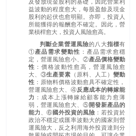
及發放現金股利的基礎，因此營業利
益波動的程度愈大，每股盈餘及現金
股利的起伏也愈明顯。亦即，投資人
所能獲得的報酬愈不確定。因此，營
業槓桿愈大，投資人風險愈高。
判斷企業營運風險
的八大
指標
有
①
產品需求變動性
：產品需求愈穩
定，營運風險愈小、②
產品價格變動
性
：價格波動性愈高，營運風險愈
大、③
生產要素
（原料、人工）
變動
性
：原物料價格波動愈具不確定性，
營運風險愈大、④
反應成本的轉嫁能
力
：成本上漲轉嫁給顧客能力愈薄
弱，營運風險愈大、⑤
開發新產品的
能力
、⑥
國外投資的風險
：若投資於
政治不穩定或匯率波動大的國家則營
運風險大，反之利用海外投資達到分
散風險或開拓市場的目的，可讓企業