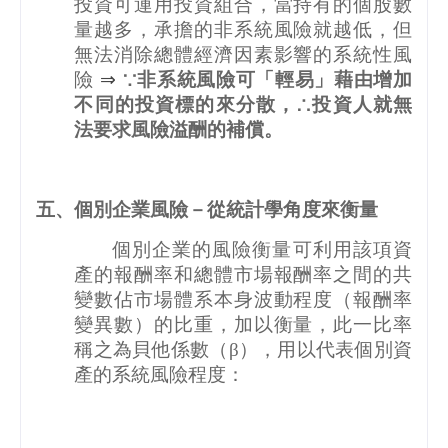
投資可運用投資組合，當持有的個股數
量越多，承擔的非系統風險就越低，但
無法消除總體經濟因素影響的系統性風
險
⇒
∵非系統風險可「輕易」藉由增加
不同的投資標的來分散，∴投資人就無
法要求風險溢酬的補償。
五、個別企業風險－從統計學角度來衡量
個別企業的風險衡量可利用該項資
產的報酬率和總體市場報酬率之間的共
變數佔市場體系本身波動程度（報酬率
變異數）的比重，加以衡量，此一比率
稱之為貝他係數（β），用以代表個別資
產的系統風險程度：