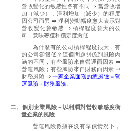
營收變化的敏感性各有不同
⇒
當營收增
加（減少），淨利增加（減少）的程度
因公司而異
⇒
淨利變動幅度愈大表示對
營收變化愈敏感
⇒
槓桿程度愈大的公
司，意味著獲利穩定度愈低。
為什麼有的公司槓桿程度很大，有
的公司卻很低？這個問題關係到風險內
涵的不同，有些風險來自營運面因素
⇒
營運風險；有些風險來自財務面因素
⇒
財務風險
⇒
一家企業面臨的總風險＝營
運風險＋財務風險
。
二、個別企業風險－以利潤對營收敏感度衡
量企業的風險
營運風險係指在沒有舉債情況下，