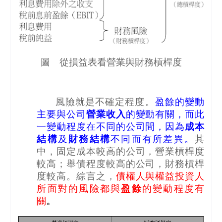
圖 從損益表看營業與財務槓桿度
風險就是不確定程度。
盈餘的變動
主要與公司
營業收入
的變動有關，而此
一變動程度在不同的公司間，因為
成本
結構
及
財務結構
不同而有所差異。
其
中，固定成本較高的公司，營業槓桿度
較高；舉債程度較高的公司，財務槓桿
度較高。綜言之，
債權人與權益投資人
所面對的風險都與
盈餘
的變動程度有
關
。