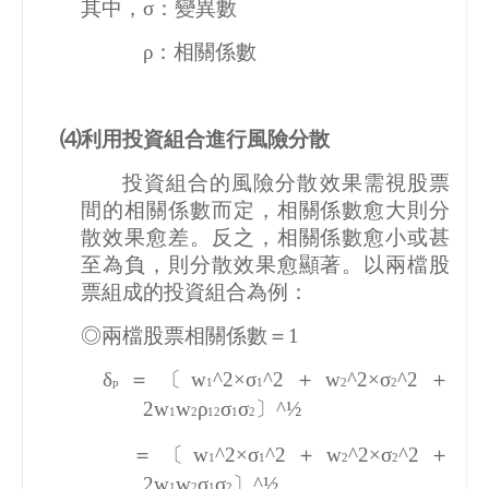
其中，σ：變異數
ρ：相關係數
⑷利用投資組合進行風險分散
投資組合的風險分散效果需視股票
間的相關係數而定，相關係數愈大則分
散效果愈差。反之，相關係數愈小或甚
至為負，則分散效果愈顯著。以兩檔股
票組成的投資組合為例：
◎兩檔股票相關係數＝
1
δ
＝〔
w
^2
×
σ
^2
＋
w
^2
×
σ
^2
＋
p
1
1
2
2
2w
w
ρ
σ
σ
〕
^
½
1
2
12
1
2
＝〔
w
^2
×
σ
^2
＋
w
^2
×
σ
^2
＋
1
1
2
2
2w
w
σ
σ
〕
^
½
1
2
1
2