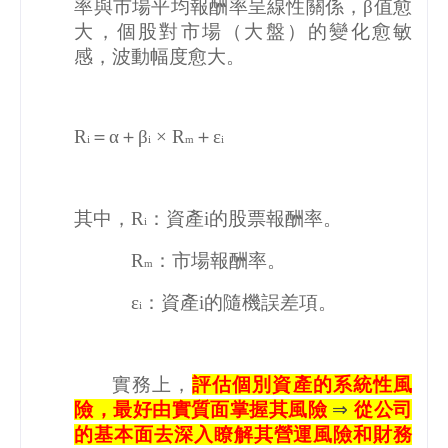
率與市場平均報酬率呈線性關係，β值愈
大，個股對市場（大盤）的變化愈敏
感，波動幅度愈大。
R
＝α＋β
×
R
＋ε
i
i
m
i
其中，
R
：資產
i
的股票報酬率。
i
R
：市場報酬率。
m
ε
：資產
i
的隨機誤差項。
i
實務上，
評估個別資產的系統性風
險，最好由實質面掌握其風險
⇒
從公司
的基本面去深入瞭解其營運風險和財務