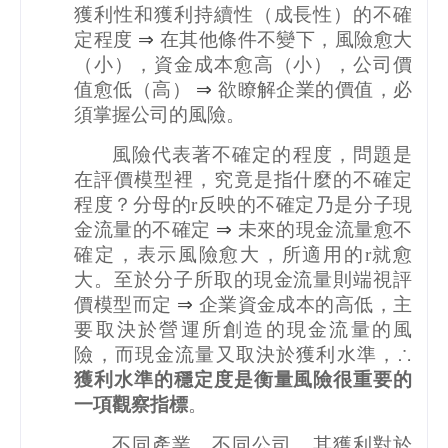
獲利性和獲利持續性（成長性）的不確
定程度
⇒
在其他條件不變下，風險愈大
（小），資金成本愈高（小），公司價
值愈低（高）
⇒
欲瞭解企業的價值，必
須掌握公司的風險。
風險代表著不確定的程度，問題是
在評價模型裡，究竟是指什麼的不確定
程度？分母的
r
反映的不確定乃是分子現
金流量的不確定
⇒
未來的現金流量愈不
確定，表示風險愈大，所適用的
r
就愈
大。至於分子所取的現金流量則端視評
價模型而定
⇒
企業資金成本的高低，主
要取決於營運所創造的現金流量的風
險，而現金流量又取決於獲利水準，∴
獲利水準的穩定度是衡量風險很重要的
一項觀察指標
。
不同產業、不同公司，其獲利對於