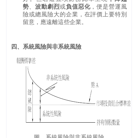
勢
、
波動劇烈
或
負值惡化
，便是營運風
險或總風險大的企業，在評價上要特別
留意，應遠離這些企業。
四、系統風險與非系統風險
圖 系統風險與非系統風險