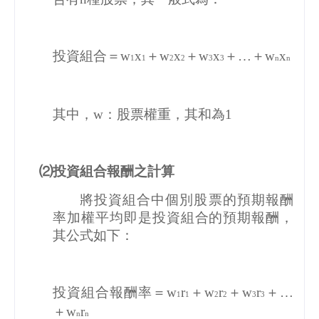
投資組合＝
w
x
＋
w
x
＋
w
x
＋…＋
w
x
1
1
2
2
3
3
n
n
其中，
w
：股票權重，其和為
1
⑵投資組合報酬之計算
將投資組合中個別股票的預期報酬
率加權平均即是投資組合的預期報酬，
其公式如下：
投資組合報酬率＝
w
r
＋
w
r
＋
w
r
＋…
1
1
2
2
3
3
＋
w
r
n
n