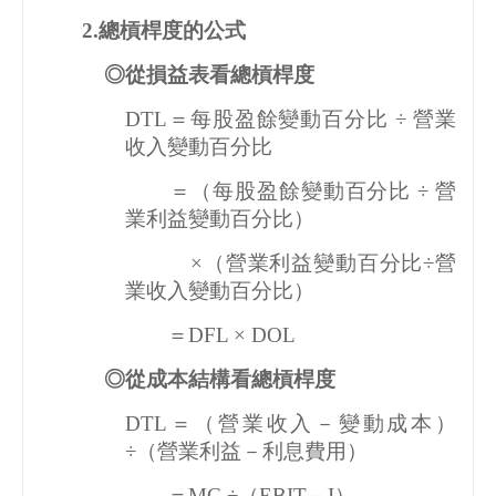
2.
總槓桿度的公式
◎從損益表看總槓桿度
DTL
＝每股盈餘變動百分比 ÷ 營業
收入變動百分比
＝（每股盈餘變動百分比 ÷ 營
業利益變動百分比）
×（營業利益變動百分比÷營
業收入變動百分比）
＝
DFL
×
DOL
◎從成本結構看總槓桿度
DTL
＝（營業收入－變動成本）
÷（營業利益－利息費用）
＝
MC
÷（
EBIT
－
I
）