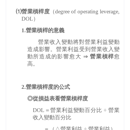
⑴營業槓桿度
（
degree of operating leverage,
DOL
）
1.
營業槓桿的意義
營業收入變動將對營業利益變動
造成影響。營業利益受到營業收入變
動所造成的影響愈大
⇒
營業槓桿
愈
高。
2.
營業槓桿度的公式
◎從損益表看營業槓桿度
DOL
＝營業利益變動百分比 ÷ 營業
收入變動百分比
＝（△營業利益 ÷ 營業利益）