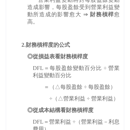
造成影響，每股盈餘受到營業利益變
動所造成的影響愈大
⇒
財務槓桿
愈
高。
2.
財務槓桿度的公式
◎從損益表看財務槓桿度
DFL
＝每股盈餘變動百分比 ÷ 營業
利益變動百分比
＝（△每股盈餘 ÷ 每股盈餘）
÷（△營業利益 ÷ 營業利益）
◎從成本結構看財務槓桿度
DFL
＝營業利益 ÷（營業利益－利息
費用）