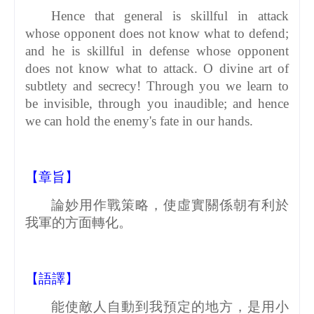
Hence that general is skillful in attack
whose opponent does not know what to defend;
and he is skillful in defense whose opponent
does not know what to attack. O divine art of
subtlety and secrecy! Through you we learn to
be invisible, through you inaudible; and hence
we can hold the enemy's fate in our hands.
【章旨】
論妙用作戰策略，使虛實關係朝有利於
我軍的方面轉化。
【語譯】
能使敵人自動到我預定的地方，是用小