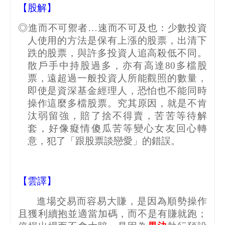
【股解】
◎進而不可禦者…速而不可及也：少數投資
人使用的方法是保有上漲的股票，出清下
跌的股票，與許多投資人追高殺低不同。
散戶手中持股過多，亦有高達
80
多檔股
票，遠超過一般投資人所能觀照的數量，
即使是資深基金經理人，恐怕也不能同時
操作這麼多檔股票。究其原因，就是不肯
汰弱留強，賠了捨不得賣，苦苦等待解
套，好像癡情傻瓜苦等變心女友回心轉
意，犯了「跟股票談戀愛」的錯誤。
【雲譯】
進場交易而容易大賺，是因為順勢操作
且獲利續抱並適當加碼，而不是有賺就跑；