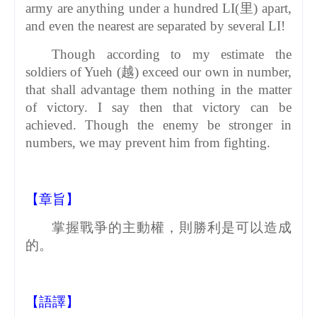
army are anything under a hundred LI(
里
) apart,
and even the nearest are separated by several LI!
Though according to my estimate the
soldiers of Yueh (
越
) exceed our own in number,
that shall advantage them nothing in the matter
of victory. I say then that victory can be
achieved. Though the enemy be stronger in
numbers, we may prevent him from fighting.
【章旨】
掌握戰爭的主動權，則勝利是可以造成
的。
【語譯】