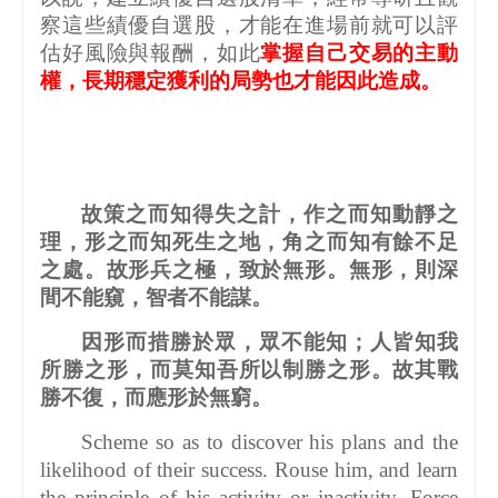
察這些績優自選股，才能在進場前就可以評
估好風險與報酬，如此
掌握自己交易的主動
權，長期穩定獲利的局勢也才能因此造成。
故策之而知得失之計，作之而知動靜之
理，形之而知死生之地，角之而知有餘不足
之處。故形兵之極，致於無形。無形，則深
間不能窺，智者不能謀。
因形而措勝於眾，眾不能知；人皆知我
所勝之形，而莫知吾所以制勝之形。故其戰
勝不復，而應形於無窮。
Scheme so as to discover his plans and the
likelihood of their success. Rouse him, and learn
the principle of his activity or inactivity. Force