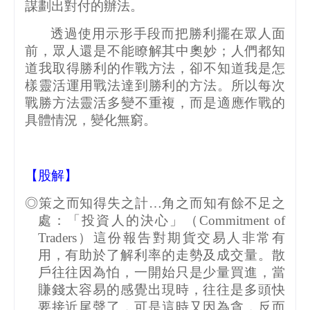
謀劃出對付的辦法。
透過使用示形手段而把勝利擺在眾人面
前，眾人還是不能瞭解其中奧妙；人們都知
道我取得勝利的作戰方法，卻不知道我是怎
樣靈活運用戰法達到勝利的方法。所以每次
戰勝方法靈活多變不重複，而是適應作戰的
具體情況，變化無窮。
【股解】
◎策之而知得失之計…角之而知有餘不足之
處：「投資人的決心」（
Commitment of
Traders
）這份報告對期貨交易人非常有
用，有助於了解利率的走勢及成交量。散
戶往往因為怕，一開始只是少量買進，當
賺錢太容易的感覺出現時，往往是多頭快
要接近尾聲了，可是這時又因為貪，反而