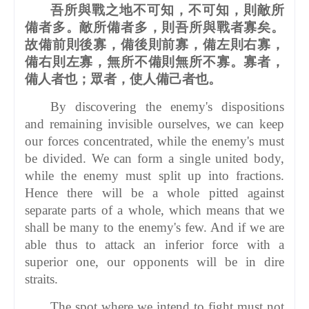
吾所與戰之地不可知，不可知，則敵所
備者多。敵所備者多，則吾所與戰者寡矣。
故備前則後寡，備後則前寡，備左則右寡，
備右則左寡，無所不備則無所不寡。寡者，
備人者也；眾者，使人備己者也。
By discovering the enemy's dispositions
and remaining invisible ourselves, we can keep
our forces concentrated, while the enemy's must
be divided. We can form a single united body,
while the enemy must split up into fractions.
Hence there will be a whole pitted against
separate parts of a whole, which means that we
shall be many to the enemy's few. And if we are
able thus to attack an inferior force with a
superior one, our opponents will be in dire
straits.
The spot where we intend to fight must not