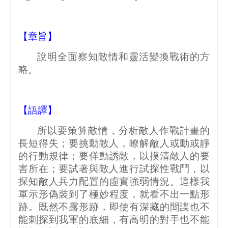
【章旨】
說明全面察知敵情和靈活變換戰術的方
略。
【語譯】
所以要策算敵情，分析敵人作戰計畫的
長短得失；要挑動敵人，瞭解敵人或動或靜
的行動規律；要佯動誘敵，以摸清敵人的要
害所在；要試著與敵人進行試探性戰鬥，以
探知敵人兵力配置的虛實強弱情況。這樣我
軍示形偽裝到了極妙程度，就看不出一點形
跡。既然不露形跡，即使有深藏的間諜也不
能刺探到我軍的底細，有高明的對手也不能