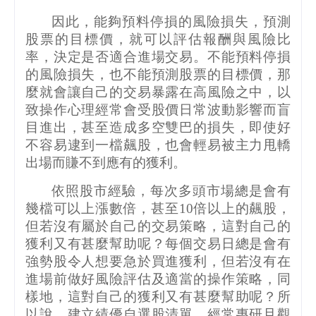
因此，能夠預料停損的風險損失，預測
股票的目標價，就可以評估報酬與風險比
率，決定是否適合進場交易。不能預料停損
的風險損失，也不能預測股票的目標價，那
麼就會讓自己的交易暴露在高風險之中，以
致操作心理經常會受股價日常波動影響而盲
目進出，甚至造成多空雙巴的損失，即使好
不容易逮到一檔飆股，也會輕易被主力甩轎
出場而賺不到應有的獲利。
依照股市經驗，每次多頭市場總是會有
幾檔可以上漲數倍，甚至
10
倍以上的飆股，
但若沒有屬於自己的交易策略，這對自己的
獲利又有甚麼幫助呢？每個交易日總是會有
強勢股令人想要急於買進獲利，但若沒有在
進場前做好風險評估及適當的操作策略，同
樣地，這對自己的獲利又有甚麼幫助呢？所
以說，建立績優自選股清單，經常專研且觀