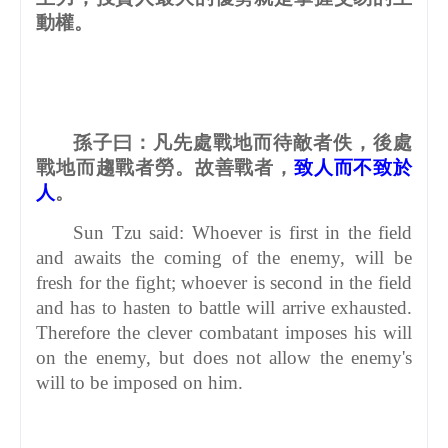
動權。
孫子曰：凡先處戰地而待敵者佚，後處
戰地而趨戰者勞。故善戰者，
致人而不致於
人
。
Sun Tzu said: Whoever is first in the field
and awaits the coming of the enemy, will be
fresh for the fight; whoever is second in the field
and has to hasten to battle will arrive exhausted.
Therefore the clever combatant imposes his will
on the enemy, but does not allow the enemy's
will to be imposed on him.