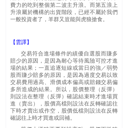
費力的吃到整個第二波主升浪。而第五浪上
升浪屬於機構的出貨階段，已經不屬於我們
一般投資者了，羊群又豈能與虎狼搶食。
【雲譯】
交易符合進場條件的績優自選股而賺多
賠少的原因，是因為耐心等待風險可控才進
場的結果；一直追逐短線或當日的強／弱勢
股而賺少賠多的原因，是因為過度交易以致
交易費用過高、滑價成本偏高或賠錢交易偏
多所造成的結果。所以，股價整理（反彈）
則設法在整理（反彈）確認結束時才進場買
進（賣出），股價高檔則設法在反轉確認往
下時才賣出或作空，股價低檔則設法在反轉
確認往上時才買進或回補。