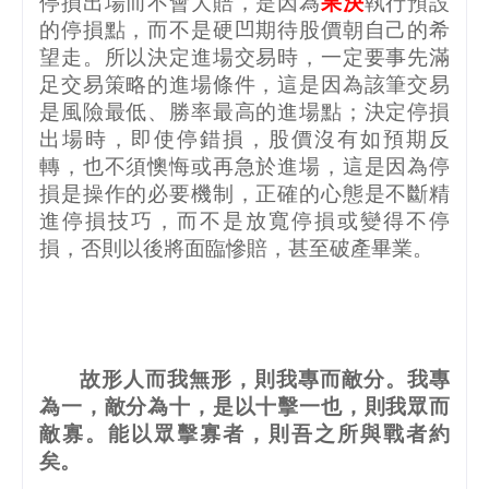
停損出場而不會大賠，是因為
果決
執行預設
的停損點，而不是硬凹期待股價朝自己的希
望走。所以決定進場交易時，一定要事先滿
足交易策略的進場條件，這是因為該筆交易
是風險最低、勝率最高的進場點；決定停損
出場時，即使停錯損，股價沒有如預期反
轉，也不須懊悔或再急於進場，這是因為停
損是操作的必要機制，正確的心態是不斷精
進停損技巧，而不是放寬停損或變得不停
損，否則以後將面臨慘賠，甚至破產畢業。
故形人而我無形，則我專而敵分。我專
為一，敵分為十，是以十擊一也，則我眾而
敵寡。能以眾擊寡者，則吾之所與戰者約
矣。