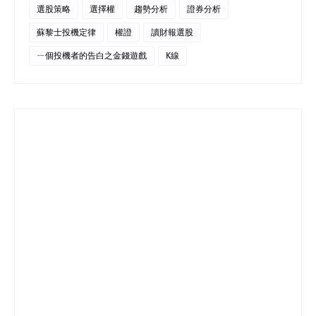
選股策略
選擇權
趨勢分析
證券分析
蘇黎士投機定律
權證
讀財報選股
ㄧ個投機者的告白之金錢遊戲
K線