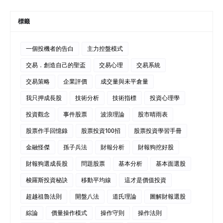
標籤
一個投機者的告白
主力控盤模式
交易．創造自己的聖盃
交易心理
交易系統
交易策略
企業評價
成交量與未平倉量
我只押成長股
技術分析
技術指標
投資心理學
投資觀念
事件股票
波浪理論
股市晴雨表
股票作手回憶錄
股票投資100招
股票投資學習手冊
金融怪傑
孫子兵法
財報分析
財報狗挖好股
財報狗選成長股
問題股票
基本分析
基本面選股
梭羅斯投資秘訣
移動平均線
這才是價值投資
超越祖魯法則
開盤八法
道氏理論
圖解財報選股
綜論
價量操作模式
操作守則
操作法則