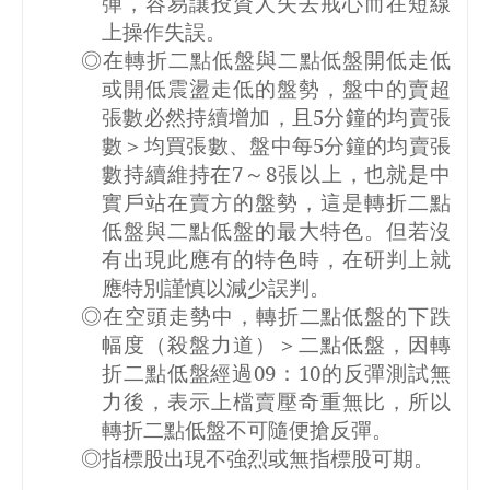
彈，容易讓投資人失去戒心而在短線
上操作失誤。
◎在轉折二點低盤與二點低盤開低走低
或開低震盪走低的盤勢，盤中的賣超
張數必然持續增加，且
5
分鐘的均賣張
數＞均買張數、盤中每
5
分鐘的均賣張
數持續維持在
7
～
8
張以上，也就是中
實戶站在賣方的盤勢，這是轉折二點
低盤與二點低盤的最大特色。但若沒
有出現此應有的特色時，在研判上就
應特別謹慎以減少誤判。
◎在空頭走勢中，轉折二點低盤的下跌
幅度（殺盤力道）＞二點低盤，因轉
折二點低盤經過
09
：
10
的反彈測試無
力後，表示上檔賣壓奇重無比，所以
轉折二點低盤不可隨便搶反彈。
◎指標股出現不強烈或無指標股可期。