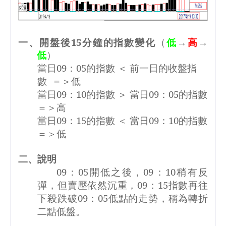
一、開盤後
15
分鐘的指數變化
（
低
→
高
→
低
）
當日
09
：
05
的指數 ＜ 前一日的收盤指
數
＝＞低
當日
09
：
10
的指數 ＞ 當日
09
：
05
的指數
＝＞高
當日
09
：
15
的指數 ＜ 當日
09
：
10
的指數
＝＞低
二、說明
09
：
05
開低之後，
09
：
10
稍有反
彈，但賣壓依然沉重，
09
：
15
指數再往
下殺跌破
09
：
05
低點的走勢，稱為轉折
二點低盤。