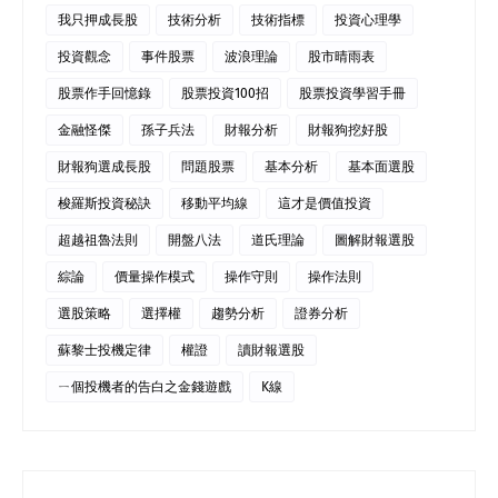
我只押成長股
技術分析
技術指標
投資心理學
投資觀念
事件股票
波浪理論
股市晴雨表
股票作手回憶錄
股票投資100招
股票投資學習手冊
金融怪傑
孫子兵法
財報分析
財報狗挖好股
財報狗選成長股
問題股票
基本分析
基本面選股
梭羅斯投資秘訣
移動平均線
這才是價值投資
超越祖魯法則
開盤八法
道氏理論
圖解財報選股
綜論
價量操作模式
操作守則
操作法則
選股策略
選擇權
趨勢分析
證券分析
蘇黎士投機定律
權證
讀財報選股
ㄧ個投機者的告白之金錢遊戲
K線