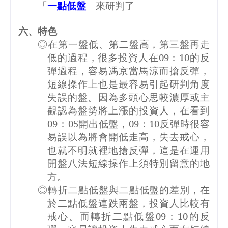
「
一點低盤
」來研判了
六、特色
◎在第一盤低、第二盤高，第三盤再走
低的過程，很多投資人在
09
：
10
的反
彈過程，容易馮京當馬涼而搶反彈，
短線操作上也是最容易引起研判角度
失誤的盤。因為多頭心思較濃厚或主
觀認為盤勢將上漲的投資人，在看到
09
：
05
開出低盤，
09
：
10
反彈時很容
易誤以為將會開低走高，失去戒心，
也就不明就裡地搶反彈，這是在運用
開盤八法短線操作上須特別留意的地
方。
◎轉折二點低盤與二點低盤的差別，在
於二點低盤連跌兩盤，投資人比較有
戒心。而轉折二點低盤
09
：
10
的反