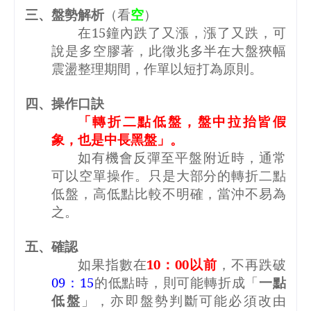
三、盤勢解析
（看
空
）
在
15
鐘內跌了又漲，漲了又跌，可
說是多空膠著，此徵兆多半在大盤狹幅
震盪整理期間，作單以短打為原則。
四、操作口訣
「轉折二點低盤，盤中拉抬皆假
象，也是中長黑盤」。
如有機會反彈至平盤附近時，通常
可以空單操作。只是大部分的轉折二點
低盤，高低點比較不明確，當沖不易為
之。
五、確認
如果指數在
10
：
00
以前
，不再跌破
09
：
15
的低點時，則可能轉折成「
一點
低盤
」，亦即盤勢判斷可能必須改由