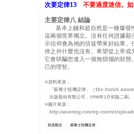
次要定律
13
不要過度迷信。如
主要定律八 結論
基本上錢和超自然是一種爆發
這兩個世界獨立。沒有任何證據顯
示信仰會為祂的信徒帶來好結果。
倖之外什麼也沒有。希望從上帝或
它會哄騙您進入一個無煩惱的狀態
己的理智。
※資料來源：
「蘇黎士投機定律」（
The Zurich Axio
出版股份有限公司，
1998
年
2
月初版二刷。
※圖片來源：
http://anseeing.com/wp-content/uploads
投資觀念
蘇黎士投機定律