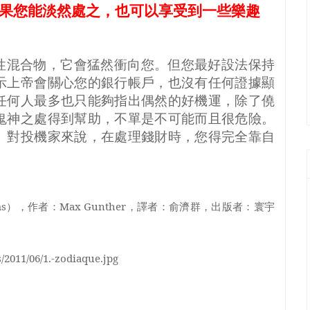
果您能淡然處之，也可以享受到一些樂趣
性混合物，它會猛然衝向您。但您最好設法保持
示上帝會關心您的銀行帳戶，也沒有任何證據顯
任何人最多也只能夠指出偶然的好機運，除了僥
鬼神之處得到幫助，不單是不可能而且很危險。
。對投機家來說，在處理錢財時，您得完全靠自
ms
），作者：
Max Gunther
，譯者：俞濟群，出版者：寰宇
/2011/06/1.-zodiaque.jpg