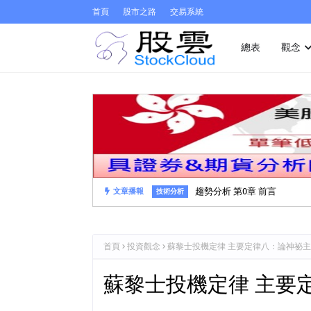
首頁
股市之路
交易系統
總表
觀念
趨勢分析 第0章 前言
文章播報
技術分析
首頁
投資觀念
蘇黎士投機定律 主要定律八：論神祕
蘇黎士投機定律 主要