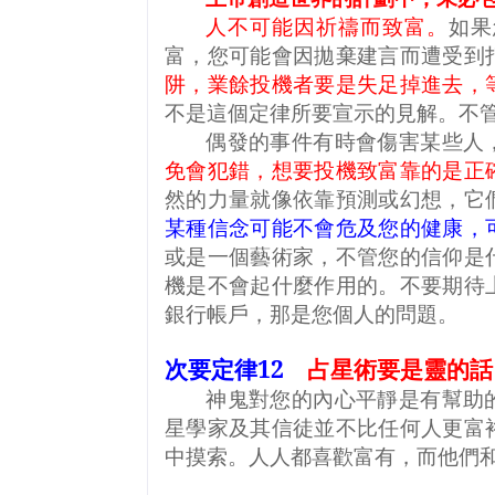
人不可能因祈禱而致富。
如果
富，您可能會因拋棄建言而遭受到
阱，業餘投機者要是失足掉進去，
不是這個定律所要宣示的見解。不
偶發的事件有時會傷害某些人
免會犯錯，想要投機致富靠的是正
然的力量就像依靠預測或幻想，它
某種信念可能不會危及您的健康，
或是一個藝術家，不管您的信仰是
機是不會起什麼作用的。不要期待
銀行帳戶，那是您個人的問題。
次要定律
12
占星術要是靈的話
神鬼對您的內心平靜是有幫助
星學家及其信徒並不比任何人更富
中摸索。人人都喜歡富有，而他們