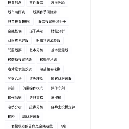
投資觀念
事件股票
波浪理論
股市晴雨表
股票作手回憶錄
股票投資100招
股票投資學習手冊
金融怪傑
孫子兵法
財報分析
財報狗挖好股
財報狗選成長股
問題股票
基本分析
基本面選股
梭羅斯投資秘訣
移動平均線
這才是價值投資
超越祖魯法則
開盤八法
道氏理論
圖解財報選股
綜論
價量操作模式
操作守則
操作法則
選股策略
選擇權
趨勢分析
證券分析
蘇黎士投機定律
權證
讀財報選股
ㄧ個投機者的告白之金錢遊戲
K線