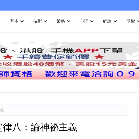
基本
技術
策略
心理
綜論
期權
主義
定律八：論神祕主義