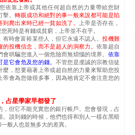
您依靠上帝或其他任何超自然的力量帶給您財
打擊。
轉眼成功和絕對的事一般來說都可能是陷
等到爬出來時已經一貧如洗了。
上帝是否存在，
管您死時是有錢或貧窮，上帝並不在乎。
，有時會富裕某些人，但它永遠不認人。
投機難
確的投機信念，而不是超人的洞察力。
依靠超自
們會哄騙您進入一個危險而無煩惱的境界。
依靠
可是它會危及您的錢。
不管您是虔誠的宗教信徒
什麼，想要藉著上帝或超自然的力量來幫助您投
上帝會為您做很多事，因為祂肯定不會注意您的
，占星學家早都發了
的，但它不能充實您的銀行帳戶。您會發現，占
裕。談到錢的時候，他們也得和別人一樣在黑暗
和一般人也並無多大的差異。