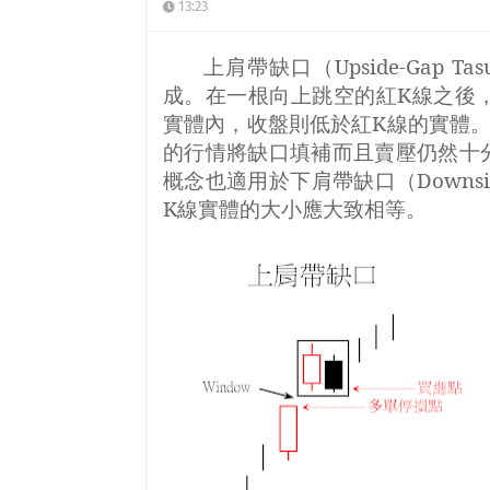
13:23
上肩帶缺口（
Upside-Gap Tas
成。在一根向上跳空的紅
K
線之後
實體內，收盤則低於紅
K
線的實體
的行情將缺口填補而且賣壓仍然十
概念也適用於下肩帶缺口（
Downsi
K
線實體的大小應大致相等。