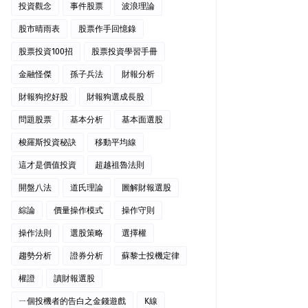
投資觀念
事件股票
波浪理論
股市晴雨表
股票作手回憶錄
股票投資100招
股票投資學習手冊
金融怪傑
孫子兵法
財報分析
財報狗挖好股
財報狗選成長股
問題股票
基本分析
基本面選股
梭羅斯投資秘訣
移動平均線
這才是價值投資
超越祖魯法則
開盤八法
道氏理論
圖解財報選股
綜論
價量操作模式
操作守則
操作法則
選股策略
選擇權
趨勢分析
證券分析
蘇黎士投機定律
權證
讀財報選股
ㄧ個投機者的告白之金錢遊戲
K線