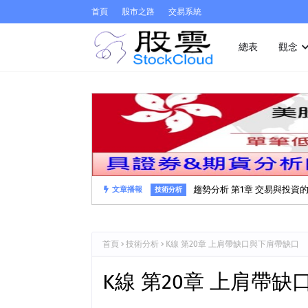
首頁
股市之路
交易系統
總表
觀念
趨勢分析 第1章 交易與投資
文章播報
技術分析
首頁
技術分析
K線 第20章 上肩帶缺口與下肩帶缺口
K線 第20章 上肩帶