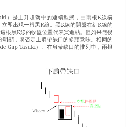
uki
）是上升趨勢中的連續型態，由兩根
K
線構
，立即出現一根黑
K
線。黑
K
線的開盤在紅
K
線的
。這根黑
K
線的收盤位置代表買進點。但如果隨後
分明顯，將否定上肩帶缺口的多頭意味。相同的
de-Gap Tasuki
）。在肩帶缺口的排列中，兩根