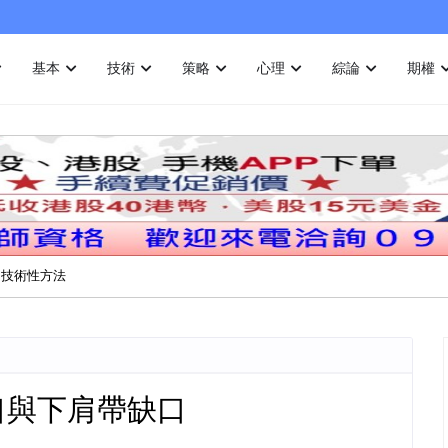
基本
技術
策略
心理
綜論
期權
的技術性方法
缺口與下肩帶缺口