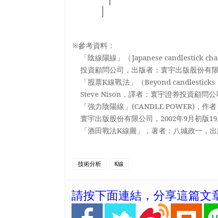
※參考資料：
「陰線陽線」（
Japanese candlestick cha
投資顧問公司，出版者：寰宇出版股份有
「股票
K
線戰法」（
Beyond candlesticks
Steve Nison
，譯者：寰宇證券投資顧問公
「強力陰陽線」
(CANDLE POWER)
，作者
寰宇出版股份有限公司，
2002
年
9
月初版
19
「酒田戰法
K
線圖」，著者：八城政一，出
技術分析
K線
請按下面連結，分享這篇文