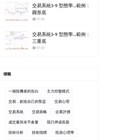
交易系統3-9 型態學…範例：
圓形底
07:30
交易系統3-9 型態學…範例：
三重底
07:30
標籤
一個投機者的告白
主力控盤模式
交易．創造自己的聖盃
交易心理
交易系統
交易策略
企業評價
成交量與未平倉量
我只押成長股
技術分析
技術指標
投資心理學