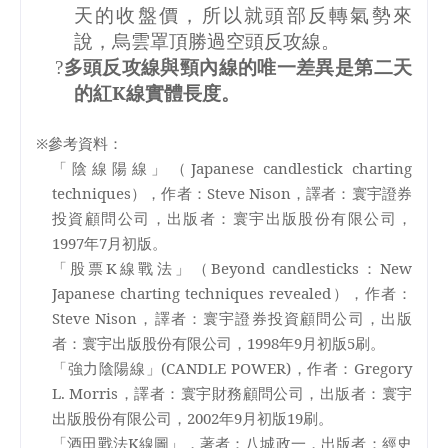
天的收盤價，所以就頭部反轉氣勢來
說，烏雲罩頂勝過空頭反攻線。
多頭反攻線與頸內線的唯一差異是第二天
?
的紅
K
線實體長度。
※參考資料：
「陰線陽線」（
Japanese candlestick charting
techniques
），作者：
Steve Nison
，譯者：寰宇證券
投資顧問公司，出版者：寰宇出版股份有限公司，
1997
年
7
月初版。
「股票
K
線戰法」（
Beyond candlesticks
：
New
Japanese charting techniques revealed
），作者：
Steve Nison
，譯者：寰宇證券投資顧問公司，出版
者：寰宇出版股份有限公司，
1998
年
9
月初版
5
刷。
「強力陰陽線」
(CANDLE POWER)
，作者：
Gregory
L. Morris
，譯者：寰宇財務顧問公司，出版者：寰宇
出版股份有限公司，
2002
年
9
月初版
19
刷。
「酒田戰法
K
線圖」，著者：八城政一，出版者：經史