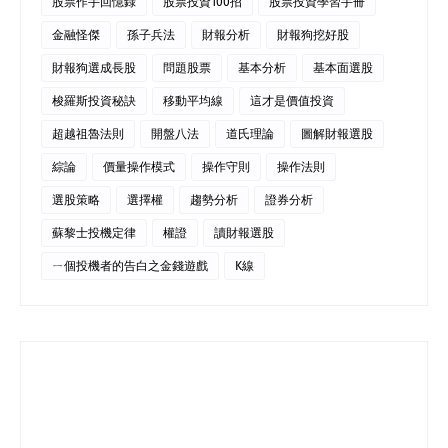
股票作手回憶錄
股票投資100招
股票投資學習手冊
金融怪傑
孫子兵法
財報分析
財報狗挖好股
財報狗選成長股
問題股票
基本分析
基本面選股
梭羅斯投資秘訣
移動平均線
這才是價值投資
超越祖魯法則
開盤八法
道氏理論
圖解財報選股
綜論
價量操作模式
操作守則
操作法則
選股策略
選擇權
趨勢分析
證券分析
蘇黎士投機定律
權證
讀財報選股
ㄧ個投機者的告白之金錢遊戲
K線