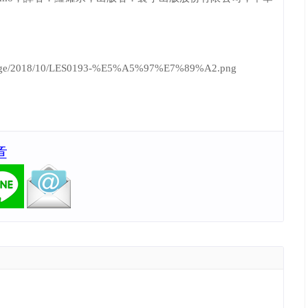
eelimage/2018/10/LES0193-%E5%A5%97%E7%89%A2.png
章