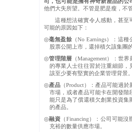
司，也可能是擁有神奇新產品的公
他們大失所望。不管是肥是瘦，不
這種想法確實令人感動，甚至
可能的原因如下：
◎
毫無盈餘
（
No Earnings
）：這種
股票公開上市，還掉積欠該集團
◎
管理階層
（
Management
）：世界
的專業人士往往習於注重細節，
該至少要有堅實的企業管理背景
◎
產品
（
Product
）：產品可能過於
市場，或者產品可能卡在開發階
能只是為了償還積欠創業投資集
的產品。
◎
融資
（
Financing
）：公司可能沒
充裕的數量供應市場。