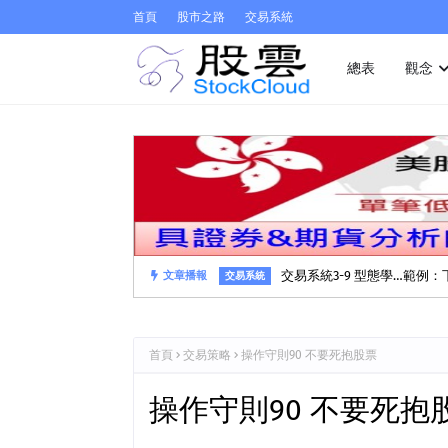
首頁
股市之路
交易系統
總表
觀念
交易系統3-9 型態學…範例
文章播報
交易系統
首頁
交易策略
操作守則90 不要死抱股票
操作守則90 不要死抱