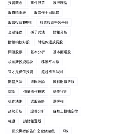
投資觀念
事件股票
波浪理論
股市晴雨表
股票作手回憶錄
股票投資100招
股票投資學習手冊
金融怪傑
孫子兵法
財報分析
財報狗挖好股
財報狗選成長股
問題股票
基本分析
基本面選股
梭羅斯投資秘訣
移動平均線
這才是價值投資
超越祖魯法則
開盤八法
道氏理論
圖解財報選股
綜論
價量操作模式
操作守則
操作法則
選股策略
選擇權
趨勢分析
證券分析
蘇黎士投機定律
權證
讀財報選股
ㄧ個投機者的告白之金錢遊戲
K線