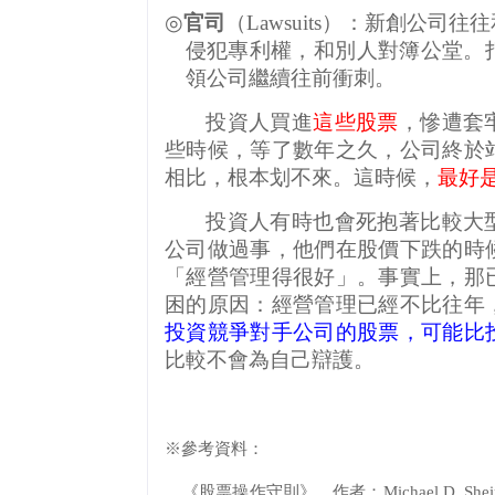
◎
官司
（
Lawsuits
）：新創公司往往
侵犯專利權，和別人對簿公堂。
領公司繼續往前衝刺。
投資人買進
這些股票
，慘遭套
些時候，等了數年之久，公司終於
相比，根本划不來。這時候，
最好
投資人有時也會死抱著比較大
公司做過事，他們在股價下跌的時
「經營管理得很好」。事實上，那
困的原因：經營管理已經不比往年
投資競爭對手公司的股票，可能比
比較不會為自己辯護。
※參考資料：
《股票操作守則》，作者：
Michael D. She