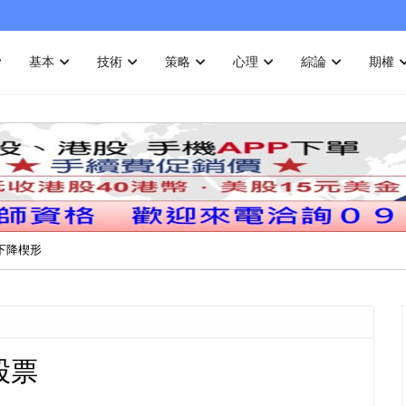
基本
技術
策略
心理
綜論
期權
：下降楔形
股票