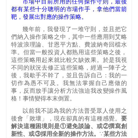
市場中目前所用的任何操作守則，最後
都有某些十分聰明的市場作手，拿他們當箭
靶，發展出對應的操作策略。
幾年前，我發現了一堆守則，並且把它
們納入操作策略之中，其中一些應用到艾略
特波浪理論、甘恩平方點、費波納奇回檔水
準。但當一般投資人都熟用這些策略之後，
這些策略用起來就比較欠缺效果。於是我視
不同的狀況去修正這些策略，經過一陣子之
後，我歇手不幹了，並且告訴自己：我的一
切作為愚不可及。我無法掌握自己應做的
事，反而放手讓分析方法強迫我改變操作風
格！事情變得本末倒置。
以前我不認為我的方法普受眾人使用之
後會「敗壞」，現在卻真的有這種感覺。
要
解決這種困境則是①避免談論、或②撰寫創
新性、或③採用全新的操作方法。
∵
某些方法