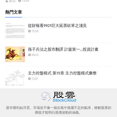
13:29
股雲
熱門文章
從財報看9921巨大延票砍單之淺見
15:58
孫子兵法之股市翻譯 計篇第一…投資計畫
08:45
主力控盤模式 第15章 主力控盤模式彙整
13:29
股市獲利如浮雲。市場並不像一個在風中搖擺不定的氣球，瞭解股票的
價值才能明白股價波動的涵義。