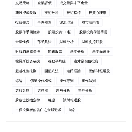
交易策略
企業評價
成交量與未平倉量
我只押成長股
技術分析
技術指標
投資心理學
投資觀念
事件股票
波浪理論
股市晴雨表
股票作手回憶錄
股票投資100招
股票投資學習手冊
金融怪傑
孫子兵法
財報分析
財報狗挖好股
財報狗選成長股
問題股票
基本分析
基本面選股
梭羅斯投資秘訣
移動平均線
這才是價值投資
超越祖魯法則
開盤八法
道氏理論
圖解財報選股
綜論
價量操作模式
操作守則
操作法則
選股策略
選擇權
趨勢分析
證券分析
蘇黎士投機定律
權證
讀財報選股
ㄧ個投機者的告白之金錢遊戲
K線