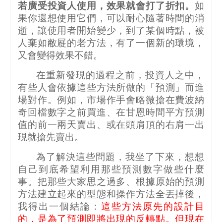
若廣受投資人使用，效果就會打了折扣。
如
果你還想使用它們，可以耐心隨著時間的消
逝，讓使用者開始變少，到了某個時點，被
人棄如敝屣的老方法，有了一個新的環境，
又會變得效果不錯。
在重新發現的過程之前，投資人之中，
有些人會依據這些方法所做的「預測」而進
場對作。例如，市場作手會略微搶在費波納
奇回檔數字之前買進、在甘恩時間平方預測
值的前一兩天賣出、或在頭肩頂的右肩一出
現就搶先賣出。
為了解決這些問題，我坐了下來，想想
自己到底希望利用那些預測數字做些什麼
事。把那些大家思之過多、根據原始的預測
方法建立起來的型態和操作方法全丟掉後，
我得出一個結論：
這些方法原先的設計目
的，是為了預測即將出現的反轉點。但現在