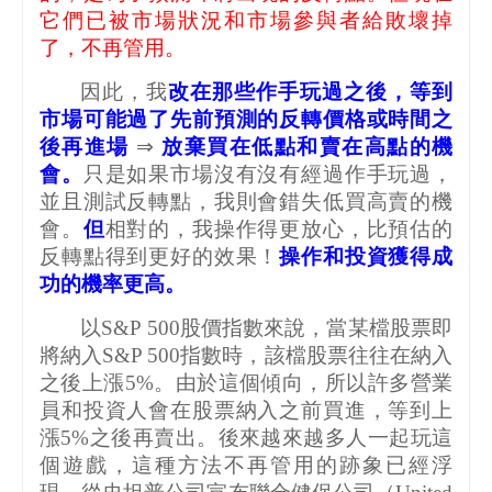
它們已被市場狀況和市場參與者給敗壞掉
了，不再管用。
因此，我
改在那些作手玩過之後，等到
市場可能過了先前預測的反轉價格或時間之
後再進場
⇒
放棄買在低點和賣在高點的機
會。
只是如果市場沒有沒有經過作手玩過，
並且測試反轉點，我則會錯失低買高賣的機
會。
但
相對的，我操作得更放心，比預估的
反轉點得到更好的效果！
操作和投資獲得成
功的機率更高。
以
S&P 500
股價指數來說，當某檔股票即
將納入
S&P 500
指數時，該檔股票往往在納入
之後上漲
5%
。由於這個傾向，所以許多營業
員和投資人會在股票納入之前買進，等到上
漲
5%
之後再賣出。後來越來越多人一起玩這
個遊戲，這種方法不再管用的跡象已經浮