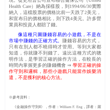
現。從史坦普公司宣布聯合健保公司（
United
Health Care
）納為採樣股，到
1994/06/30
實際
納入，這檔股票的價格比前一天跌了
2
美元，
和宣布日的價格相比，則下跌
4
美元。許多營
業員和投資人都賠了錢。
像這種只圖賺錢容易的小遊戲，不是在
市場中賺錢的正確方式。
賺錢容易的方式，
只有在別人都不曉得時才管用。等到大家都
知道，你就賺不到錢了。遠比這種方式的聰
明作法，是學習正確的操作方法，在較長的
時間內掌握更多的賺錢機會
⇒
學習正確的操
作守則和邏輯，那些小遊戲只能當作娛樂消
遣，不是獲利的核心方法。
※參考資料：
《金融操作守則Ⅱ》，作者：
William F. Eng
，譯者：羅