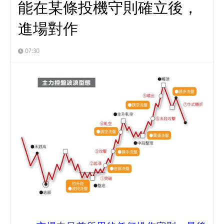
能在某條投機守則確立後，
進場對作
07:30