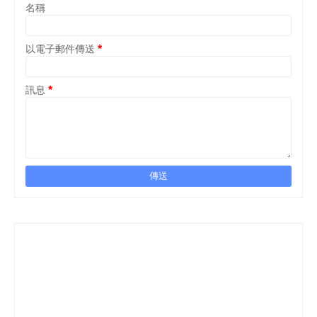
名稱
以電子郵件傳送
*
訊息
*