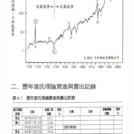
二、歷年道氏理論買進與賣出記錄