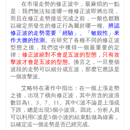
在市場走勢的修正波中，最麻煩的一點
是：我們無法知道哪一種修正波即將出現，
而且在修正走勢接近完成之前，一般也都難
以確定所發生的修正行為屬於哪一種。
辨認
修正波的走勢需要「經驗」、「敏銳性」來
作大膽的預測。
在研究了各種不同的修正波
型態之後，我們從中獲得一個最重要的定
律：
修正波絕對不會是五波的型態，只有攻
擊波才會是五波的型態。
換言之，一旦整個
波段的走勢可以細分成五波，那麼它應該是
一個攻擊波。
艾略特在著作中指出：在一個上漲走勢
之後，出現了橫向修正波，其中所含的波浪
數目為
1
、
3
、
7
、
11
。其中
C
波不論是上漲或
下跌，總是出現
5
個小波浪。因此，分析人員
可以利用
C
波是
5
個小波的結束點做為線索，
以確定這一個走勢是否已經完成。