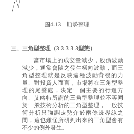
圖
4-13
順勢整理
三、三角型整理（
3-3-3
-3-3
型態）
當市場上的成交量減少，股價波動
減少，通常會隨之發生橫向波動，而三
角型整理就是反映這種波動背後的力
量。對投資人而言，市場將在三角型整
理的尾聲處，決定一個主要的行進方
向。艾略特所謂的三角型整理並不等同
於一般技術分析的三角型整理，一般技
術分析只強調走勢介於兩條邊界線之
間，這也難怪所研判出來的三角型會有
不少的例外發生。