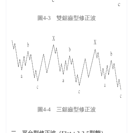
圖
4-3
雙鋸齒型修正波
圖
4-4
三鋸齒型修正波