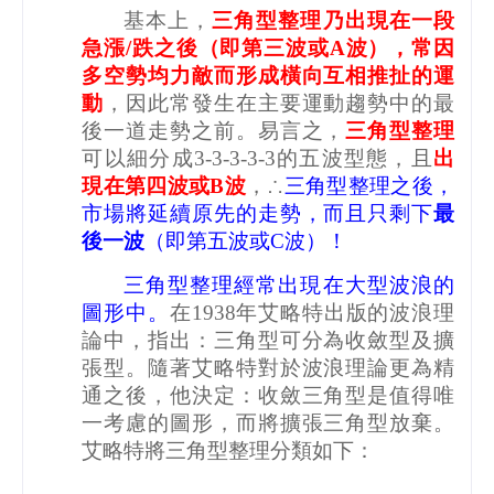
基本上，
三角型整理乃出現在一段
急漲
/
跌之後（即第三波或
A
波），常因
多空勢均力敵而形成橫向互相推扯的運
動
，因此常發生在主要運動趨勢中的最
後一道走勢之前。易言之，
三角型整理
可以細分成
3-3-3
-3-3
的五波型態，且
出
現在第四波或
B
波
，∴
三角型整理之後，
市場將延續原先的走勢，而且只剩下
最
後一波
（即第五波或
C
波）！
三角型整理經常出現在大型波浪的
圖形中。
在
1938
年艾略特出版的波浪理
論中，指出：三角型可分為收斂型及擴
張型。隨著艾略特對於波浪理論更為精
通之後，他決定：收斂三角型是值得唯
一考慮的圖形，而將擴張三角型放棄。
艾略特將三角型整理分類如下：