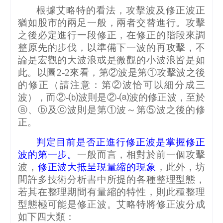
根據艾略特的看法，攻擊波及修正波正
猶如股市的兩足一般，兩者交替進行。攻擊
之後必定進行一段修正，在修正的階段來調
整原先的步伐，以準備下一波的再攻擊，不
論是宏觀的大波浪或是微觀的小波浪皆是如
此。以圖
2-2
來看，第
②
波是第
①
攻擊波之後
的修正（請注意：第
②
波恰可以細分成三
波），而
②
-
⒝
波則是
②
-
⒜
波的修正波，至於
ⓐ
、
ⓑ
及
ⓒ
波則是第
①
波～第
⑤
波之後的修
正。
判定目前是否正進行修正波是掌握修正
波的第一步。
一般而言，相對於前一個攻擊
波，
修正波大抵呈現量縮的現象
，此外，坊
間許多技術分析書中所提的各種整理型態，
若其在整理期間有量縮的特性，則此種整理
型態極可能是修正波。艾略特將修正波分成
如下四大類：