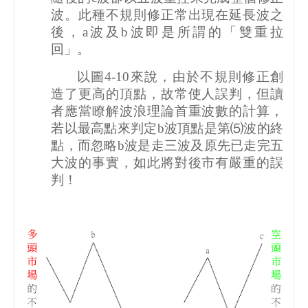
波。此種不規則修正常出現在延長波之
後，
a
波及
b
波即是所謂的「雙重拉
回」。
以圖
4-10
來說，由於不規則修正創
造了更高的頂點，故常使人誤判，但讀
者應當瞭解波浪理論首重波數的計算，
若以最高點來判定
b
波頂點是第⑸波的終
點，而忽略
b
波是走三波及原先已走完五
大波的事實，如此將對後市有嚴重的誤
判！