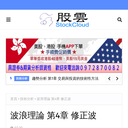
趨勢分析 第1章 交易與投資的技術性方法
技術分析
首頁
技術分析
波浪理論 第4章 修正波
波浪理論 第4章 修正波
07:30