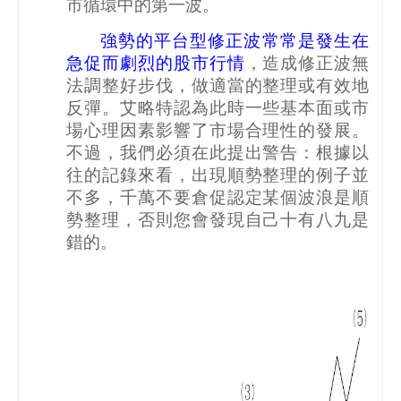
市循環中的第一波。
強勢的平台型修正波常常是發生在
急促而劇烈的股市行情
，造成修正波無
法調整好步伐，做適當的整理或有效地
反彈。艾略特認為此時一些基本面或市
場心理因素影響了市場合理性的發展。
不過，我們必須在此提出警告：根據以
往的記錄來看，出現順勢整理的例子並
不多，千萬不要倉促認定某個波浪是順
勢整理，否則您會發現自己十有八九是
錯的。