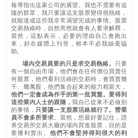
報導指出這家公司的展望。我也不需要有追
隨的群眾，我只要讓這支股票變得很熱絡，
就能達成這些我非常渴望完成的事情。股票
交易熱絡時，自然而然就會有人要求解釋，
當然，這點表示，必要的理由自己會跑出
來，好在媒體上刊登，根本不必我絲毫協
助。
場內交易員要的只是求交易熱絡。
只要
有一個自由市場，他們會在任何價位買賣任
何股票，他們看到活絡的交易時，會買賣幾
千、幾萬股，他們集合起來的能力相當大，
他們一定會成為作手的第一批買盤。要得到
這些業內人士的跟隨，
我自己從來不必做別
的事情，
只要讓一支股票活絡就行了。營業
員不會多所要求
。當然，您最好要記住，證
券交易所交易大廳的場內買進股票，目的是
要獲利賣出。
他們不會堅持得到很大的利