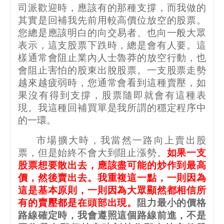
司派歡迎時，應該有的那種支撐，而我做的
其實是回補我先前用較高價位放空的股票。
您總是應該明白的向交易者、也向一般大眾
表示，這支股票下跌時，總是會有人要。這
樣通常會阻止業內人士魯莽的放空行動，也
會阻止害怕的股東出脫股票。一支股票走勢
越來越疲弱時，您通常會看到這種賣壓，如
果沒有得到支撐，股票隨即就會有這種表
現。我這種回補買單是我所謂的穩定程序中
的一環。
市場擴大時，我當然一路向上賣出股
票，但是始終不會大到阻止漲勢。
如果一支
股票想要散出去，應該盡可能的炒作到最高
價，然後賣出去。我重複這一點，一則因為
這是基本原則，一則因為大眾顯然都相信所
有的賣壓都是在頭部出現。
阻力最小的價格
路線確定時，我會遵照這個路線前進，不是