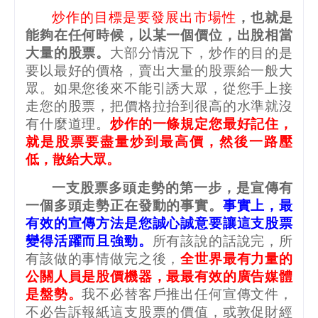
炒作的目標是要發展出市場性
，也就是
能夠在任何時候，以某一個價位，出脫相當
大量的股票。
大部分情況下，炒作的目的是
要以最好的價格，賣出大量的股票給一般大
眾。如果您後來不能引誘大眾，從您手上接
走您的股票，把價格拉抬到很高的水準就沒
有什麼道理。
炒作的一條規定您最好記住，
就是股票要盡量炒到最高價，然後一路壓
低，散給大眾。
一支股票多頭走勢的第一步，是宣傳有
一個多頭走勢正在發動的事實。
事實上，最
有效的宣傳方法是您誠心誠意要讓這支股票
變得活躍而且強勁。
所有該說的話說完，所
有該做的事情做完之後，
全世界最有力量的
公關人員是股價機器，最最有效的廣告媒體
是盤勢。
我不必替客戶推出任何宣傳文件，
不必告訴報紙這支股票的價值，或敦促財經