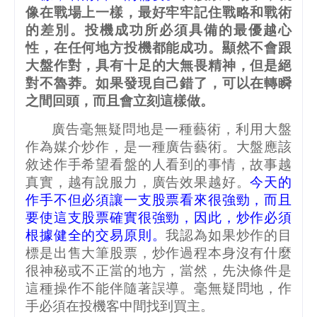
像在戰場上一樣，最好牢牢記住戰略和戰術
的差別。投機成功所必須具備的最優越心
性，在任何地方投機都能成功。顯然不會跟
大盤作對，具有十足的大無畏精神，但是絕
對不魯莽。如果發現自己錯了，可以在轉瞬
之間回頭，而且會立刻這樣做。
廣告毫無疑問地是一種藝術，利用大盤
作為媒介炒作，是一種廣告藝術。大盤應該
敘述作手希望看盤的人看到的事情，故事越
真實，越有說服力，廣告效果越好。
今天的
作手不但必須讓一支股票看來很強勁，而且
要使這支股票確實很強勁，因此，炒作必須
根據健全的交易原則。
我認為如果炒作的目
標是出售大筆股票，炒作過程本身沒有什麼
很神秘或不正當的地方，當然，先決條件是
這種操作不能伴隨著誤導。毫無疑問地，作
手必須在投機客中間找到買主。