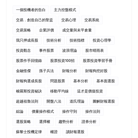
一個投機者的告白
主力控盤模式
交易．創造自己的聖盃
交易心理
交易系統
交易策略
企業評價
成交量與未平倉量
我只押成長股
技術分析
技術指標
投資心理學
投資觀念
事件股票
波浪理論
股市晴雨表
股票作手回憶錄
股票投資100招
股票投資學習手冊
金融怪傑
孫子兵法
財報分析
財報狗挖好股
財報狗選成長股
問題股票
基本分析
基本面選股
梭羅斯投資秘訣
移動平均線
這才是價值投資
超越祖魯法則
開盤八法
道氏理論
圖解財報選股
綜論
價量操作模式
操作守則
操作法則
選股策略
選擇權
趨勢分析
證券分析
蘇黎士投機定律
權證
讀財報選股