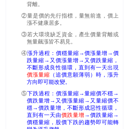
背離。
②量是價的先行指標，量無前進，價上
漲不健康居多。
③若大環境缺乏資金，產生價量背離或
無量飆漲皆不易見。
④
漲升過程：價穩量縮→價漲量增→價
跌量縮→又價漲量增→又價跌量縮，
不斷形成良性循環，直到有一天出現
價漲量縮
（追價意願薄弱）時，漲升
方向即可能改變。
⑤
下跌過程：價漲量縮→量縮價不穩→
價跌量增→又價漲量縮→又量縮價不
穩→價跌量增，不斷形成惡性循環，
直到有一天由
價跌量增
→價跌量縮→
價穩量縮，股價下跌的趨勢即可能轉