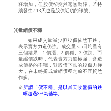
狂增加，但股價卻突然毫無動靜，若持
續發生
2.13
天也是股價近頂的訊號。
⑷量縮價不穩
如果成交量減少但股價依然下跌，
表示賣方力道仍強。成交量＜
5
日均量有
三個結果：
1.
價漲、
2.
價穩、
3.
價跌。而
量縮價跌時，代表賣方力道極強，會造
成價格的不穩，對股價下跌的殺傷力極
大，在未轉折成量縮價穩之前不宜貿然
作多。
※
所謂「價不穩」是以當天收盤價的跌
幅超過
3%
為基準。