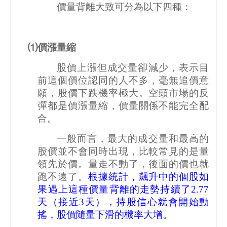
價量背離大致可分為以下四種：
⑴價漲量縮
股價上漲但成交量卻減少，表示目
前這個價位認同的人不多，毫無追價意
願，股價下跌機率極大。空頭市場的反
彈都是價漲量縮，價量關係不能完全配
合。
一般而言，最大的成交量和最高的
股價並不會同時出現，比較常見的是量
領先於價。量走不動了，後面的價也就
跑不遠了。
根據統計，飆升中的個股如
果遇上這種價量背離的走勢持續了
2.77
天（接近
3
天），持股信心就會開始動
搖，股價隨量下滑的機率大增。