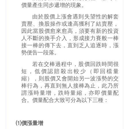
價量產生同步遞增的現象。
由於股價上漲會遇到失望性的解套
賣壓、換股操作或逢高獲利了結賣壓，
因此當股價愈來愈高，須要有新的投資
人不斷的換手介入，形成接力賽般一棒
接一棒的傳下去，直到乏人追逐時，漲
勢便告一段落。
若在交棒過程中，股價回跌時間很
短，低價認賠殺出較少（即回檔量
縮），則股價又會開始另一波漲勢的交
棒行為，再直到無人接棒為止，此乃所
謂漲時量增，跌時量縮，亦即價量配
合。價量配合大致可分為以下三種：
⑴價漲量增