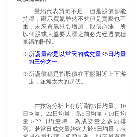
量縮代表買氣不足，但是股價卻能
持穩，顯示買氣雖然不夠但是賣壓也不
重，未來買氣只要增加，股價必漲，所
以個股或大盤要大漲之前必先經過價穩
量縮的階段。
※
所謂量縮是以當天的成交量≦
5
日均量
的三分之一。
※所謂價穩是指股價在平盤附近上下游
走，並無太大的起伏。
在技術分析上有所謂的
5
日均量、
10
日均量、
22
日均量，當
5
日均量＞
10
日均
量＞
22
日均量時，為成交量之多頭排
列。若當日成交量始終大於
5
日均量，表
示成交量持續走多頭排列，股價就有機