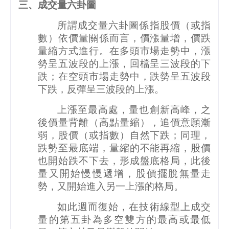
三、成交量六卦圖
所謂成交量六卦圖係指股價（或指
數）依價量關係而言，價漲量增，價跌
量縮方式進行。在多頭市場走勢中，漲
勢呈五波段的上漲，回檔呈三波段的下
跌；在空頭市場走勢中，跌勢呈五波段
下跌，反彈呈三波段的上漲。
上漲至最高處，量也創新高峰，之
後價量背離（高點量縮），追價意願漸
弱，股價（或指數）自然下跌；同理，
跌勢至最底端，量縮的不能再縮，股價
也開始跌不下去，形成盤底格局，此後
量又開始慢慢遞增，股價擺脫無量走
勢，又開始進入另一上漲的格局。
如此週而復始，在技術線型上成交
量的第五卦為多空雙方的最高或最低