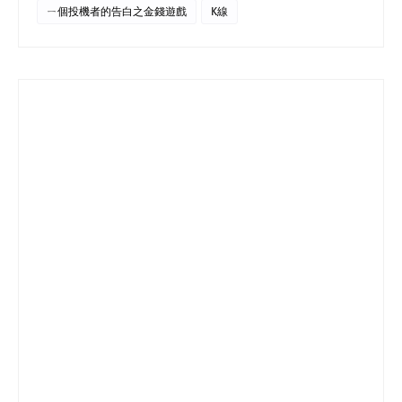
ㄧ個投機者的告白之金錢遊戲
K線