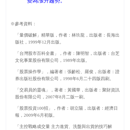
變為漲升趨勢。
※參考資料：
「量價破解」精華版，作者：林玖龍，出版者：長海出
版社，
1999
年
12
月出版。
「台灣股市百科全書」，作者：陳明智，出版者：台芝
文化事業股份有限公司，
1989
年出版。
「股票操作學」，編著者：張齡松、羅俊，出版者：證
券出版社股份有限公司，
1998
年
6
月二十四版四刷。
「交易員的靈魂」，著者：黃國華，出版者：聚財資訊
股份有限公司，
2007
年
8
月二版一刷。
「股票投資
100
招」，作者：胡立陽，出版者：經濟日
報，
2009
年
6
月初版。
「主控戰略成交量 主力進貨、洗盤與出貨的技巧解