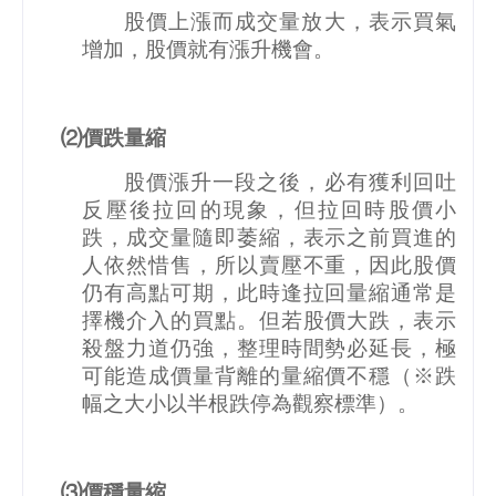
股價上漲而成交量放大，表示買氣
增加，股價就有漲升機會。
⑵價跌量縮
股價漲升一段之後，必有獲利回吐
反壓後拉回的現象，但拉回時股價小
跌，成交量隨即萎縮，表示之前買進的
人依然惜售，所以賣壓不重，因此股價
仍有高點可期，此時逢拉回量縮通常是
擇機介入的買點。但若股價大跌，表示
殺盤力道仍強，整理時間勢必延長，極
可能造成價量背離的量縮價不穩（※跌
幅之大小以半根跌停為觀察標準）。
⑶價穩量縮