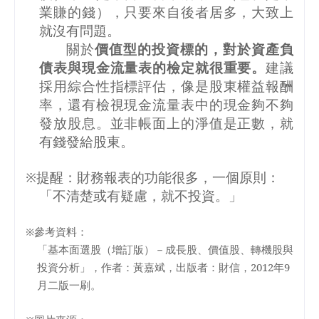
業賺的錢），只要來自後者居多，大致上
就沒有問題。
關於
價值型的投資標的，對於資產負
債表與現金流量表的檢定就很重要。
建議
採用綜合性指標評估，像是股東權益報酬
率，還有檢視現金流量表中的現金夠不夠
發放股息。並非帳面上的淨值是正數，就
有錢發給股東。
※提醒：財務報表的功能很多，一個原則：
「不清楚或有疑慮，就不投資。」
※參考資料：
「基本面選股（增訂版）－成長股、價值股、轉機股與
投資分析」，作者：黃嘉斌，出版者：財信，
2012
年
9
月二版一刷。