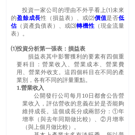
投資一家公司的理由不外乎看上⑴未來
的
盈餘成長
性（損益表）、或⑵
價值
是否
低
估
（資產負債表）、或⑶
轉機性
（現金流量
表）。
⑴投資分析第一張表：損益表
損益表其中影響獲利的要素有四個重
要科目：營業收入、營業成本、營業費
用、營業外收支。這四個科目在不同的產
業別，各有不同的評量重點。
1.
營業收入
公開發行公司每月
10
日都會公告營
業收入，評估營收的意義在於是否能夠
維持成長。這個成長分成兩部分：①年
增率（與去年同期做比較）、②月增率
（與上個月做比較）。
基本上產業大多有淡旺季，所以普