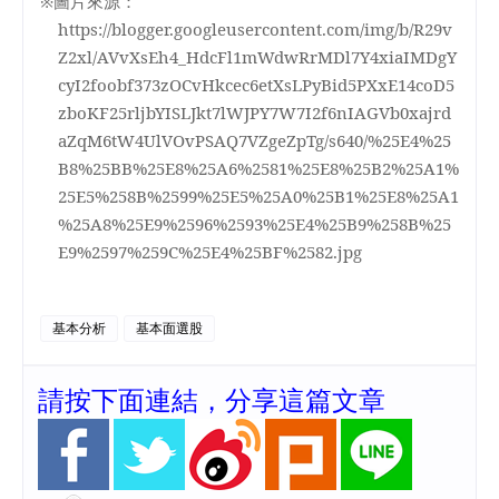
※圖片來源：
https://blogger.googleusercontent.com/img/b/R29v
Z2xl/AVvXsEh4_HdcFl1mWdwRrMDl7Y4xiaIMDgY
cyI2foobf373zOCvHkcec6etXsLPyBid5PXxE14coD5
zboKF25rljbYISLJkt7lWJPY7W7I2f6nIAGVb0xajrd
aZqM6tW4UlVOvPSAQ7VZgeZpTg/s640/%25E4%25
B8%25BB%25E8%25A6%2581%25E8%25B2%25A1%
25E5%258B%2599%25E5%25A0%25B1%25E8%25A1
%25A8%25E9%2596%2593%25E4%25B9%258B%25
E9%2597%259C%25E4%25BF%2582.jpg
基本分析
基本面選股
請按下面連結，分享這篇文章