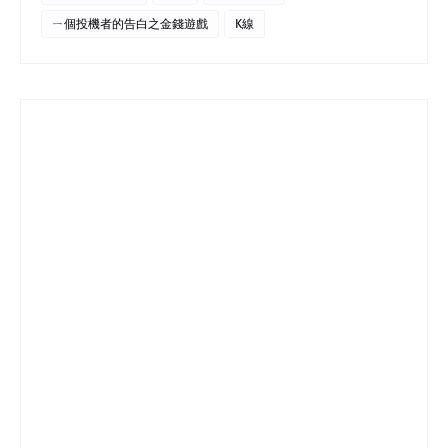
ㄧ個投機者的告白之金錢遊戲
K線