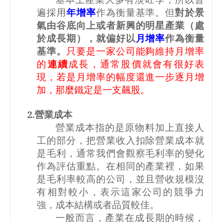
遍採用
年增率
作為衡量基準。但
對於景
氣由谷底向上或者新興的明星產業（處
於成長期），就偏好以
月增率
作為衡量
基準。
只要是一家公司能夠維持月增率
的
連續
成長，通常股價就會有很好表
現，若是月增率的幅度還進一步逐月增
加，那麼鐵定是一支飆股。
2.
營業成本
營業成本指的是原物料加上直接人
工的部分，把營業收入扣除營業成本就
是毛利，通常我們會觀察毛利率的變化
作為評估重點。在相同的產業裡，如果
是毛利率較高的公司，並且營收規模沒
有相對較小，表示這家公司的競爭力
強，成本結構或者品質較佳。
一般而言，產業在成長期的時候，