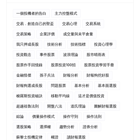
一個投機者的告白
主力控盤模式
交易．創造自己的聖盃
交易心理
交易系統
交易策略
企業評價
成交量與未平倉量
我只押成長股
技術分析
技術指標
投資心理學
投資觀念
事件股票
波浪理論
股市晴雨表
股票作手回憶錄
股票投資100招
股票投資學習手冊
金融怪傑
孫子兵法
財報分析
財報狗挖好股
財報狗選成長股
問題股票
基本分析
基本面選股
梭羅斯投資秘訣
移動平均線
這才是價值投資
超越祖魯法則
開盤八法
道氏理論
圖解財報選股
綜論
價量操作模式
操作守則
操作法則
選股策略
選擇權
趨勢分析
證券分析
蘇黎士投機定律
權證
讀財報選股