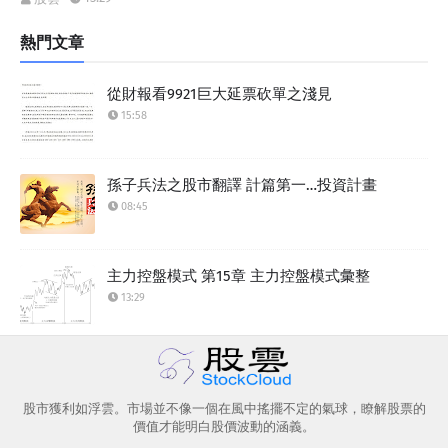
熱門文章
從財報看9921巨大延票砍單之淺見
15:58
孫子兵法之股市翻譯 計篇第一…投資計畫
08:45
主力控盤模式 第15章 主力控盤模式彙整
13:29
股市獲利如浮雲。市場並不像一個在風中搖擺不定的氣球，瞭解股票的
價值才能明白股價波動的涵義。