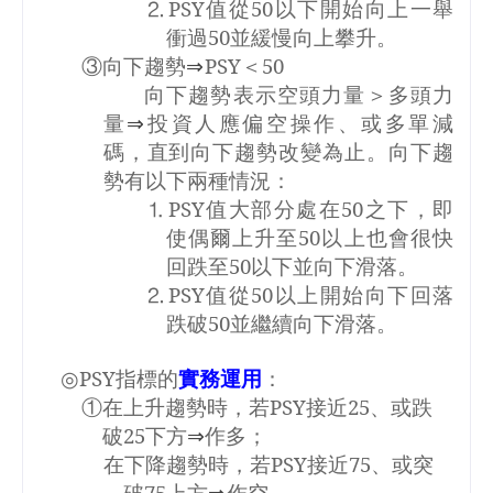
PSY
值從
50
以下開始向上一舉
⒉
衝過
50
並緩慢向上攀升。
③向下趨勢
⇒
PSY
＜
50
向下趨勢表示空頭力量＞多頭力
量
⇒
投資人應偏空操作、或多單減
碼，直到向下趨勢改變為止。向下趨
勢有以下兩種情況：
PSY
值大部分處在
50
之下，即
⒈
使偶爾上升至
50
以上也會很快
回跌至
50
以下並向下滑落。
PSY
值從
50
以上開始向下回落
⒉
跌破
50
並繼續向下滑落。
◎
PSY
指標的
實務運用
：
①在上升趨勢時，若
PSY
接近
25
、或跌
破
25
下方
⇒
作多；
在下降趨勢時，若
PSY
接近
75
、或突
破
75
上方
⇒
作空。