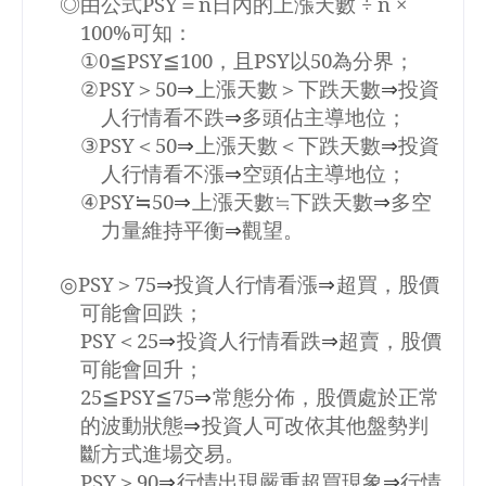
◎由公式
PSY
＝
n
日內的上漲天數 ÷
n
×
100%
可知：
①
0
≦
PSY
≦
100
，且
PSY
以
50
為分界；
②
PSY
＞
50
⇒
上漲天數＞下跌天數
⇒
投資
人行情看不跌
⇒
多頭佔主導地位；
③
PSY
＜
50
⇒
上漲天數＜下跌天數
⇒
投資
人行情看不漲
⇒
空頭佔主導地位；
④
PSY
≒
50
⇒
上漲天數≒下跌天數
⇒
多空
力量維持平衡
⇒
觀望。
◎
PSY
＞
75
⇒
投資人行情看漲
⇒
超買，股價
可能會回跌；
PSY
＜
25
⇒
投資人行情看跌
⇒
超賣，股價
可能會回升；
25
≦
PSY
≦
75
⇒
常態分佈，股價處於正常
的波動狀態
⇒
投資人可改依其他盤勢判
斷方式進場交易。
PSY
＞
90
⇒
行情出現嚴重超買現象
⇒
行情