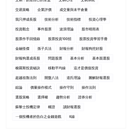
交易策略
企業評價
成交量與未平倉量
我只押成長股
技術分析
技術指標
投資心理學
投資觀念
事件股票
波浪理論
股市晴雨表
股票作手回憶錄
股票投資100招
股票投資學習手冊
金融怪傑
孫子兵法
財報分析
財報狗挖好股
財報狗選成長股
問題股票
基本分析
基本面選股
梭羅斯投資秘訣
移動平均線
這才是價值投資
超越祖魯法則
開盤八法
道氏理論
圖解財報選股
綜論
價量操作模式
操作守則
操作法則
選股策略
選擇權
趨勢分析
證券分析
蘇黎士投機定律
權證
讀財報選股
ㄧ個投機者的告白之金錢遊戲
K線