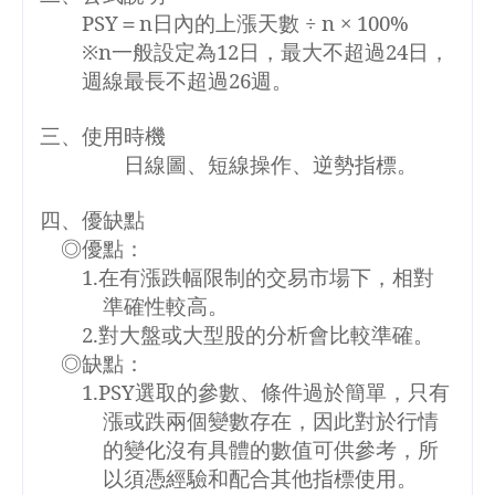
PSY
＝
n
日內的上漲天數 ÷
n
×
100%
※
n
一般設定為
12
日，最大不超過
24
日，
週線最長不超過
26
週。
三、使用時機
日線圖、短線操作、逆勢指標。
四、優缺點
◎優點：
1.
在有漲跌幅限制的交易市場下，相對
準確性較高。
2.
對大盤或大型股的分析會比較準確。
◎缺點：
1.
PSY
選取的參數、條件過於簡單，只有
漲或跌兩個變數存在，因此對於行情
的變化沒有具體的數值可供參考，所
以須憑經驗和配合其他指標使用
。