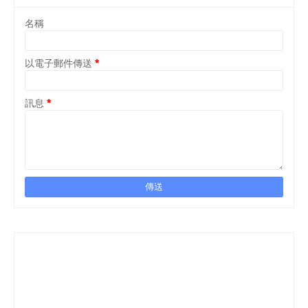
名稱
以電子郵件傳送
*
訊息
*