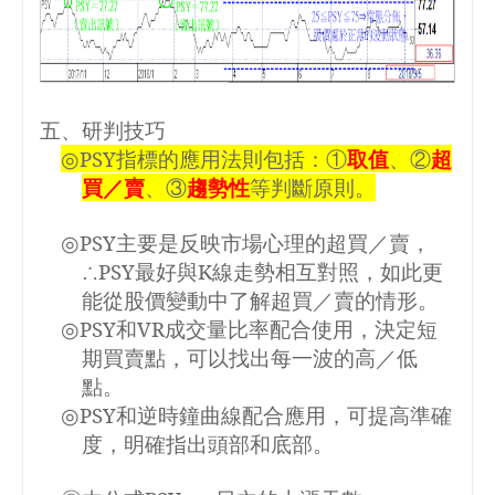
五、研判技巧
◎
PSY
指標的應用法則包括：①
取值
、②
超
買／賣
、③
趨勢性
等判斷原則。
◎
PSY
主要是反映市場心理的超買／賣，
∴
PSY
最好與
K
線走勢相互對照，如此更
能從股價變動中了解超買／賣的情形。
◎
PSY
和
VR
成交量比率配合使用，決定短
期買賣點，可以找出每一波的高／低
點。
◎
PSY
和逆時鐘曲線配合應用，可提高準確
度，明確指出頭部和底部。