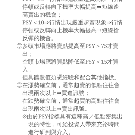
停頓或反轉向下機率大幅提高
⇒
短線逢
高賣出的機會；
PSY
＜
10
⇒
行情出現嚴重超賣現象
⇒
行情
停頓或反轉向上機率大幅提高
⇒
短線搶
反彈的機會。
◎多頭市場應將賣點提高至
PSY
＞
75
才賣
出；
空頭市場應將買點降低至
PSY
＜
15
才買
入，
但具體數值須憑經驗和配合其他指標。
◎在漲勢確立前，通常超賣的低點往往會
出現兩次以上
⇒
買進訊號；
在跌勢確立前，通常超買的高點往往會
出現兩次以上
⇒
賣出訊號。
※由於
PSY
指標具有這種高／低點密集出
現的特性，可給投資人帶來充裕時間
進行研判與介入。