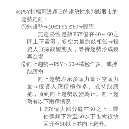
◎
PSY
指標可透過它的趨勢性來判斷股市的
趨勢走向：
①無趨勢
⇒
40
≦
PSY
≦
60
⇒
觀望
無趨勢性是指
PSY
值在
40
～
60
之
間上下震盪，多空力量旗鼓相當
⇒
投
資人宜採觀望態度，等待趨勢形成後
再進場。
②向上趨勢
⇒
PSY
＞
50
⇒
積極作多、或持
股續抱
向上趨勢表示多頭力量＞空頭力
量
⇒
投資人應積極作多、或持股續
抱，直到向上趨勢改變為止。向上趨
勢有以下兩種情況：
PSY
值大部分處在
50
之上，即
⒈
使偶爾下滑至
50
以下也會很快
回升至
50
以上並向上爬升。