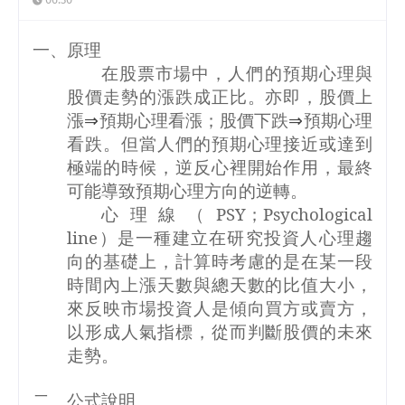
一、原理
在股票市場中，人們的預期心理與
股價走勢的漲跌成正比。亦即，股價上
漲
⇒
預期心理看漲；股價下跌
⇒
預期心理
看跌。但當人們的預期心理接近或達到
極端的時候，逆反心裡開始作用，最終
可能導致預期心理方向的逆轉。
心理線（
PSY
；
Psychological
line
）是一種建立在研究投資人心理趨
向的基礎上，計算時考慮的是在某一段
時間內上漲天數與總天數的比值大小，
來反映市場投資人是傾向買方或賣方，
以形成人氣指標，從而判斷股價的未來
走勢。
二、公式說明