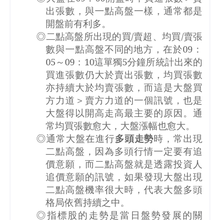
出張數，與一點高盤一樣，通常都是
開盤前有利多。
◎二點高盤所出現的買
/
賣超、均買
/
賣張
數與一點高盤不同的地方，在於
09
：
05
～
09
：
10
這單獨
5
分鐘所統計出來的
買進張數仍大於賣出張數，均買張數
亦持續大於均賣張數，而這是大盤買
方力道＞賣方力道的一個訊號，也是
大盤得以開高走高最主要的原因。通
常均買張數愈大，大盤漲幅也愈大。
◎通常大盤在進行
多頭走勢
時，常出現
二點高盤，因為多頭行情一定要有追
價意願，而二點高盤就是透露投資人
追價意願的訊號，如果發現大盤出現
二點高盤機率很大時，代表大盤多頭
格局依舊持續之中。
◎指標股的走勢是當日盤勢發展的關