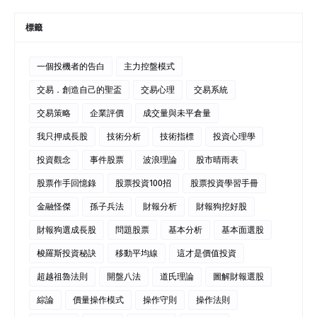
標籤
一個投機者的告白
主力控盤模式
交易．創造自己的聖盃
交易心理
交易系統
交易策略
企業評價
成交量與未平倉量
我只押成長股
技術分析
技術指標
投資心理學
投資觀念
事件股票
波浪理論
股市晴雨表
股票作手回憶錄
股票投資100招
股票投資學習手冊
金融怪傑
孫子兵法
財報分析
財報狗挖好股
財報狗選成長股
問題股票
基本分析
基本面選股
梭羅斯投資秘訣
移動平均線
這才是價值投資
超越祖魯法則
開盤八法
道氏理論
圖解財報選股
綜論
價量操作模式
操作守則
操作法則