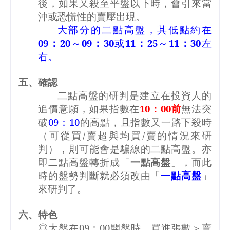
後，如果又殺至平盤以下時，會引來當
沖或恐慌性的賣壓出現。
大部分的二點高盤，其低點約在
09
：
20
～
09
：
30
或
11
：
25
～
11
：
30
左
右。
五、確認
二點高盤的研判是建立在投資人的
追價意願，如果指數在
10
：
00
前
無法突
破
09
：
10
的高點，且指數又一路下殺時
（可從買
/
賣超與均買
/
賣的情況來研
判），則可能會是騙線的二點高盤。亦
即二點高盤轉折成「
一點高盤
」，而此
時的盤勢判斷就必須改由「
一點高盤
」
來研判了。
六、特色
◎大盤在
09
：
00
開盤時，買進張數＞賣