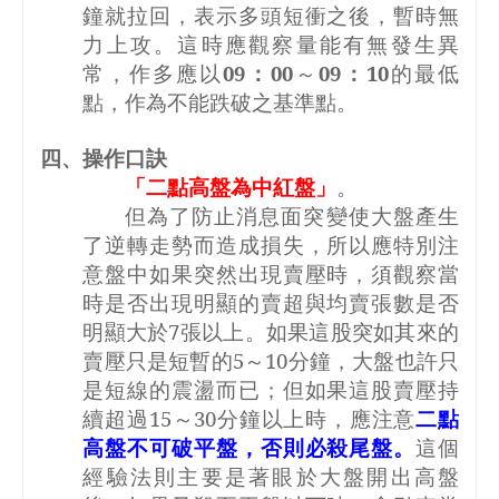
鐘就拉回，表示多頭短衝之後，暫時無
力上攻。這時應觀察量能有無發生異
常，作多應以
09
：
00
～
09
：
10
的最低
點，作為不能跌破之基準點。
四、操作口訣
「二點高盤為中紅盤」
。
但為了防止消息面突變使大盤產生
了逆轉走勢而造成損失，所以應特別注
意盤中如果突然出現賣壓時，須觀察當
時是否出現明顯的賣超與均賣張數是否
明顯大於
7
張以上。如果這股突如其來的
賣壓只是短暫的
5
～
10
分鐘，大盤也許只
是短線的震盪而已；但如果這股賣壓持
續超過
15
～
30
分鐘以上時，應注意
二點
高盤不可破平盤，否則必殺尾盤。
這個
經驗法則主要是著眼於大盤開出高盤