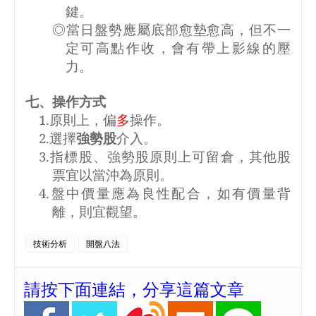
鍵。
◎當日盤勢應屬底部愈墊愈高，但不一
定可高點作收，會有帶上影線的壓
力。
七、操作方式
1.
原則上，偏
多
操作。
2.
選擇
強勢股
介入。
3.
指標股、強勢股原則上可留倉，其他股
票宜以當沖為原則。
4.
盤中價量應為良性配合，如有價量背
離，則宜觀望。
技術分析
開盤八法
請按下面連結，分享這篇文章