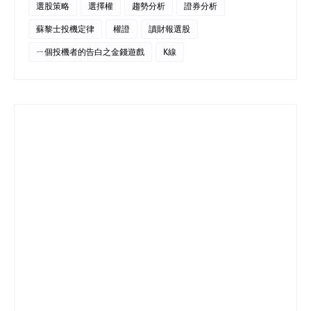
選股策略
選擇權
趨勢分析
證券分析
蘇黎士投機定律
權證
讀財報選股
ㄧ個投機者的告白之金錢遊戲
K線