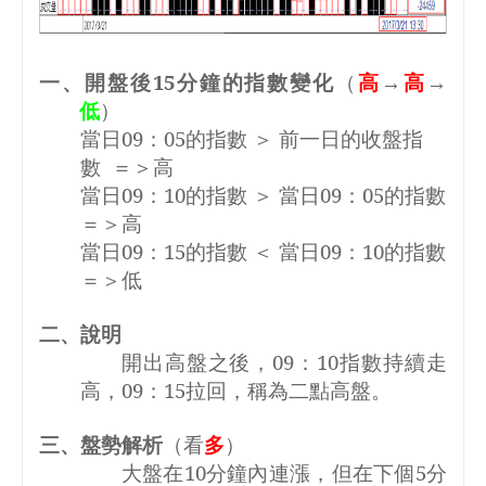
一、開盤後
15
分鐘的指數變化
（
高
→
高
→
低
）
當日
09
：
05
的指數 ＞ 前一日的收盤指
數
＝＞高
當日
09
：
10
的指數 ＞ 當日
09
：
05
的指數
＝＞高
當日
09
：
15
的指數 ＜ 當日
09
：
10
的指數
＝＞低
二、說明
開出高盤之後，
09
：
10
指數持續走
高，
09
：
15
拉回，稱為二點高盤。
三、盤勢解析
（看
多
）
大盤在
10
分鐘內連漲，但在下個
5
分