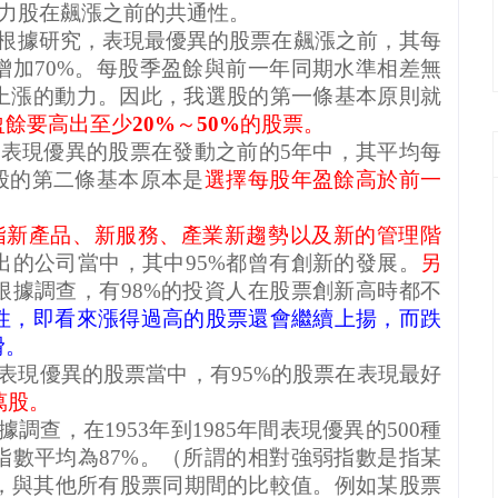
力股在飆漲之前的共通性。
根據研究，表現最優異的股票在飆漲之前，其每
增加
70%
。每股季盈餘與前一年同期水準相差無
上漲的動力。因此，我選股的第一條基本原則就
盈餘要高出至少
20%
～
50%
的股票。
現表現優異的股票在發動之前的
5
年中，其平均每
股的第二條基本原本是
選擇每股年盈餘高於前一
指新產品、新服務、產業新趨勢以及新的管理階
出的公司當中，其中
95%
都曾有創新的發展。
另
根據調查，有
98%
的投資人在股票創新高時都不
性，即看來漲得過高的股票還會繼續上揚，而跌
滑。
表現優異的股票當中，有
95%
的股票在表現最好
萬股。
據調查，在
1953
年到
1985
年間表現優異的
500
種
指數平均為
87%
。（所謂的相對強弱指數是指某
，與其他所有股票同期間的比較值。例如某股票