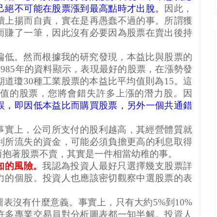
己絕不可能在股票漲到最高點時才出脫。
因此，
續上揚而自責，實在是再愚蠢不過的事。所謂獲
而賺了一筆，因此沒有必要因為股票在賣出後持
偏低。然而根據我的研究發現，本益比與股票的
1985
年的資料顯示，表現最好的股票，在漲勢發
期道瓊
30
種工業股票的本益比平均值則為
15
。這
值的股票，您將會錯失許多上漲的潛力股。因
誤，即因低本益比而購買股票，另外一個共通錯
。
事實上，公司所支付的股利越高，其經營體質就
利所流失的資金，可能必須負擔更高的利息取得
而抱著股票不賣，其實是一件相當幼稚的事。
知的風險。
我認為投資人最好只選擇幾支股票詳
力的個股。投資人也應該密切觀察中選股票的表
圖表沒有什麼意義。事實上，只有大約
5%
到
10%
許多專業交易員對分析圖表都一知半解。投資人