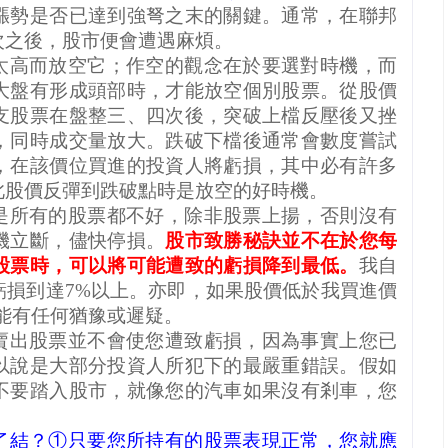
漲勢是否已達到強弩之末的關鍵。通常，在聯邦
次之後，股市便會遭遇麻煩。
太高而放空它；作空的觀念在於要選對時機，而
大盤有形成頭部時，才能放空個別股票。從股價
支股票在盤整三、四次後，突破上檔反壓後又挫
，同時成交量放大。跌破下檔後通常會數度嘗試
，在該價位買進的投資人將虧損，其中必有許多
此股價反彈到跌破點時是放空的好時機。
是所有的股票都不好，除非股票上揚，否則沒有
機立斷，儘快停損。
股市致勝秘訣並不在於您每
股票時，可以將可能遭致的虧損降到最低。
我自
虧損到達
7%
以上。亦即，如果股價低於我買進價
能有任何猶豫或遲疑。
賣出股票並不會使您遭致虧損，因為事實上您已
以說是大部分投資人所犯下的最嚴重錯誤。假如
不要踏入股市，就像您的汽車如果沒有剎車，您
了結？①只要您所持有的股票表現正常，您就應