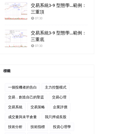
交易系統3-9 型態學…範例：
三重頂
07:30
交易系統3-9 型態學…範例：
三重底
07:30
標籤
一個投機者的告白
主力控盤模式
交易．創造自己的聖盃
交易心理
交易系統
交易策略
企業評價
成交量與未平倉量
我只押成長股
技術分析
技術指標
投資心理學