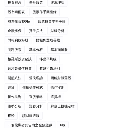
投資觀念
事件股票
波浪理論
股市晴雨表
股票作手回憶錄
股票投資100招
股票投資學習手冊
金融怪傑
孫子兵法
財報分析
財報狗挖好股
財報狗選成長股
問題股票
基本分析
基本面選股
梭羅斯投資秘訣
移動平均線
這才是價值投資
超越祖魯法則
開盤八法
道氏理論
圖解財報選股
綜論
價量操作模式
操作守則
操作法則
選股策略
選擇權
趨勢分析
證券分析
蘇黎士投機定律
權證
讀財報選股
ㄧ個投機者的告白之金錢遊戲
K線