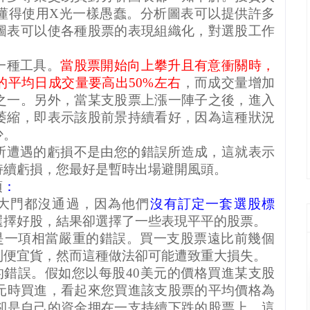
懂得使用
X
光一樣愚蠢。分析圖表可以提供許多
圖表可以使各種股票的表現組織化，對選股工作
一種工具。
當股票開始向上攀升且有意衝關時，
的平均日成交量要高出
50%
左右
，而成交量增加
之一。另外，當某支股票上漲一陣子之後，進入
萎縮，即表示該股前景持續看好，因為這種狀況
少。
所遭遇的虧損不是由您的錯誤所造成，這就表示
持續虧損，您最好是暫時出場避開風頭。
項
：
大門都沒通過，因為他們
沒有訂定一套選股標
選擇好股，結果卻選擇了一些表現平平的股票。
是一項相當嚴重的錯誤。買一支股票遠比前幾個
到便宜貨，然而這種做法卻可能遭致重大損失。
的錯誤。假如您以每股
40
美元的價格買進某支股
元時買進，看起來您買進該支股票的平均價格為
卻是自己的資金押在一支持續下跌的股票上。這