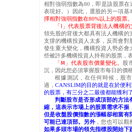
相對強弱指數為
80
，即是該股票在
表現好。）因此，選股的另一項基
擇相對強弱指數在
80%
以上的股票
「
I
」代表股票背後法人機構的
領先股的背後大都具有法人機構的
支撐的機構投資人太多，反而會對
發生重大變化，機構投資人勢必會
些被許多機構投資人持有的股票，
「
M
」代表股市價量變化。
股
沉，因此您必須掌握股市每日的價
根據測試，在任何時候，股
過，
CANSLIM
的目的就是在於便利
的股票，有三分之二最後都能獲利
判斷股市是否形成頂部的方法
縮，這表示市場上的股票需求不振
但是收盤股價指數的漲幅卻相當有
可能已達頂部。另外
，您也可以觀
如果多頭市場的領先指標股開始下