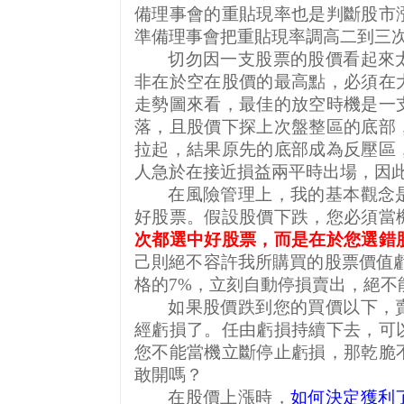
備理事會的重貼現率也是判斷股市
準備理事會把重貼現率調高二到三
切勿因一支股票的股價看起來
非在於空在股價的最高點，必須在
走勢圖來看，最佳的放空時機是一
落，且股價下探上次盤整區的底部
拉起，結果原先的底部成為反壓區
人急於在接近損益兩平時出場，因
在風險管理上，我的基本觀念
好股票。假設股價下跌，您必須當
次都選中好股票，而是在於您選錯
己則絕不容許我所購買的股票價值
格的
7%
，立刻自動停損賣出，絕不
如果股價跌到您的買價以下，
經虧損了。任由虧損持續下去，可
您不能當機立斷停止虧損，那乾脆
敢開嗎？
在股價上漲時，
如何決定獲利