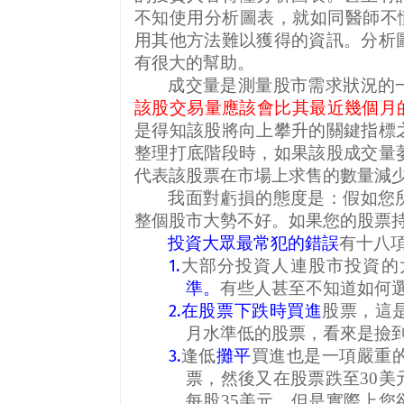
不知使用分析圖表，就如同醫師不
用其他方法難以獲得的資訊。分析
有很大的幫助。
成交量是測量股市需求狀況的
該股交易量應該會比其最近幾個月
是得知該股將向上攀升的關鍵指標
整理打底階段時，如果該股成交量
代表該股票在市場上求售的數量減
我面對虧損的態度是：假如您
整個股市大勢不好。如果您的股票
投資大眾最常犯的錯誤
有十八
1.
大部分投資人連股市投資的
準。
有些人甚至不知道如何
2.
在股票下跌時買進
股票，這
月水準低的股票，看來是撿
3.
逢低
攤平
買進也是一項嚴重
票，然後又在股票跌至
30
美
每股
35
美元，但是實際上您