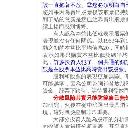
該一直抱著不放、②您必須明白自
您如果因為賣出股票後該股票仍持
利了結的意義是您已經靠賣出股票
續上揚而感到懊悔。
有人認為本益比低就表示股票
表現並沒有任何關係。以
1953
年到
動之初的本益比平均值為
20
，同時
表示如果只購買本益比低於總平均
此，
許多投資人犯了一個共通的錯
誤是在股票本益比高時賣出該股票
股利和股票的表現更加無關。
可能越弱，因為公司為彌補發放股
資金。股票下跌時，等待股利發放
分散風險其實只能防範自己無
加研究，然後在從中篩選出最具潛
現，這對風險控制非常重要。
大部分投資人認為股市的分析
的投資人看得懂分析圖表。甚至有