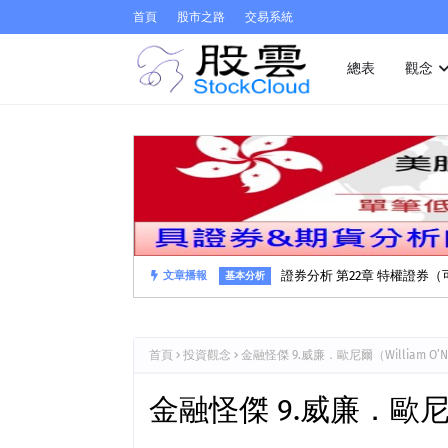
首頁
股市之路
交易系統
總表
觀念
證券分析 第22章 特權證券
文章播報
基本分析
首頁
投資觀念
金融怪傑 9.威廉．歐尼爾（William O’N
金融怪傑 9.威廉．歐尼爾（