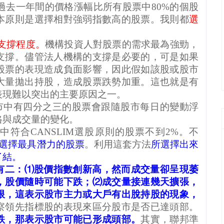
過去一年間的價格漲幅比所有股票中
80%
的個股
本原則是選擇相對強弱指數高的股票。我則都
選
。
支撐程度。
機構投資人對股票的需求最為強勁，
支撐。儘管法人機構的支撐是必要的，可是如果
股票的表現造成負面影響，因此假如該股或股市
大量拋出持股，造成股票跌勢加重。這也就是有
表現難以突出的主要原因之一。
市中有四分之三的股票會跟隨股市每日的變動浮
格與成交量的變化。
市中符合
CANSLIM
選股原則的股票不到
2%
。不
選擇最具潛力的股票
。利用這套方法
所選擇出來
了結。
有二：⑴股價指數創新高，然而成交量卻呈現萎
，股價隨時可能下跌；⑵成交量接連幾天擴張，
限，這表示股市主力或大戶有出脫持股的現象，
察領先指標股的表現來區分股市是否已達頭部。
跌，那表示股市可能已形成頭部。
其實，聯邦準