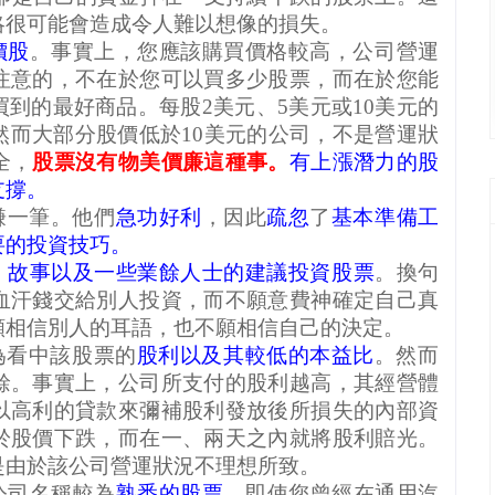
略很可能會造成令人難以想像的損失。
價股
。事實上，您應該購買價格較高，公司營運
注意的，不在於您可以買多少股票，而在於您能
買到的最好商品。每股
2
美元、
5
美元或
10
美元的
然而大部分股價低於
10
美元的公司，不是營運狀
全，
股票沒有物美價廉這種事。
有上漲潛力的股
支撐。
賺一筆。他們
急功好利
，因此
疏忽
了
基本準備工
要的投資技巧。
、故事以及一些業餘人士的建議投資股票
。換句
血汗錢交給別人投資，而不願意費神確定自己真
願相信別人的耳語，也不願相信自己的決定。
為看中該股票的
股利以及其較低的本益比
。然而
餘。事實上，公司所支付的股利越高，其經營體
以高利的貸款來彌補股利發放後所損失的內部資
於股價下跌，而在一、兩天之內就將股利賠光。
是由於該公司營運狀況不理想所致。
公司名稱較為
熟悉的股票
。即使您曾經在通用汽