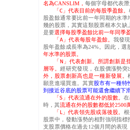
名為
CANSLIM
，
每個字母都代表潛
「
C
」代表目前的每股季盈餘。
股盈餘通常要比前一年同期的水準
幾的股票，其實這類股票根本欠缺
是要
選擇每股季盈餘比前一年同季
「
A
」代表每股年盈餘。
我發
股年盈餘成長率為
24%
。因此，選
年水準的股票。
「
N
」代表創新。所謂創新是
層等。
經研究發現，在股價漲勢突
外，股票創新高也是一種新發展。
願意進場買進。其實
股市有一種特
到接近谷底的股票可能還會繼續下
「
S
」代表流通在外的股數。
在
時，其
流通在外的股數都低於
2500
「
L
」代表領先股或落後股。
根
股票中，發動漲勢的相對強弱指標
支股票價格在過去
12
個月間的表現