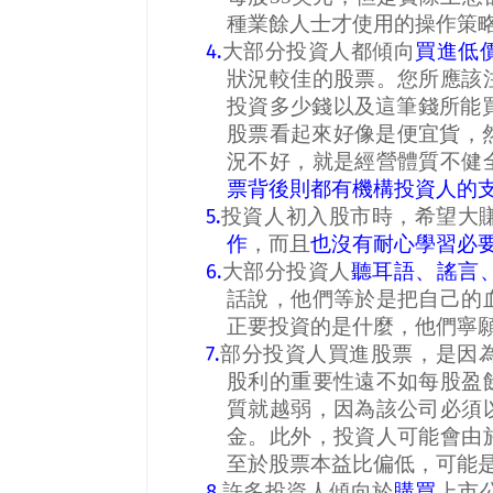
種業餘人士才使用的操作策
4.
大部分投資人都傾向
買進低
狀況較佳的股票。您所應該
投資多少錢以及這筆錢所能
股票看起來好像是便宜貨，
況不好，就是經營體質不健
票背後則都有機構投資人的
5.
投資人初入股市時，希望大
作
，而且
也沒有耐心學習必
6.
大部分投資人
聽耳語、謠言
話說，他們等於是把自己的
正要投資的是什麼，他們寧
7.
部分投資人買進股票，是因
股利的重要性遠不如每股盈
質就越弱，因為該公司必須
金。此外，投資人可能會由
至於股票本益比偏低，可能
8.
許多投資人傾向於
購買
上市