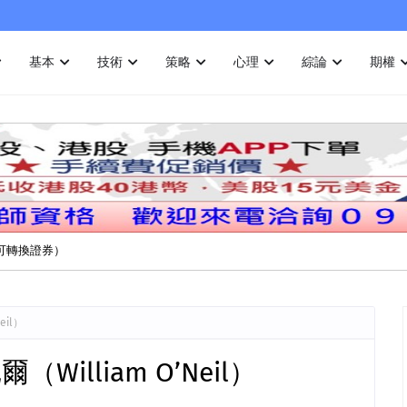
基本
技術
策略
心理
綜論
期權
（可轉換證券）
eil）
William O’Neil）