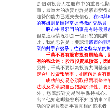
是個別投資人在股市中的重要性顯
而，最重大的改變也許是股市變得
趨勢的能力已經失去信心。
在
50
與
的英雄則是懂得掌握時機的交易員
股市中最邪門的事是有時候最
但是這種情況卻是一個邪惡的陷阱
此，我的忠告是：要認清
股市的競
業的對手在競爭，往往這些專業的
千萬不要有股市投資風險高，
有的觀念是：股市投資風險高，因
另外，千萬不要以為投資共同基金
定合理投資報酬率，並瞭解是否有
成功的交易必須取得兩項條件
法以及②承認自己錯誤的彈性。要
外，您應該對交易對手保持戒心。
出？他知道哪些您所不知道的事？
功的交易員都是事實真相的追求者