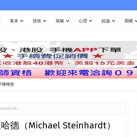
基本
技術
策略
心理
綜論
期權
：下降楔形
einhardt）
Michael Steinhardt）