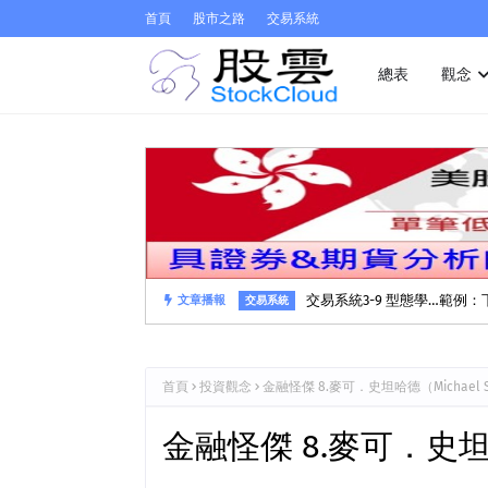
首頁
股市之路
交易系統
總表
觀念
交易系統3-9 型態學…範例
文章播報
交易系統
首頁
投資觀念
金融怪傑 8.麥可．史坦哈德（Michael St
金融怪傑 8.麥可．史坦哈德（