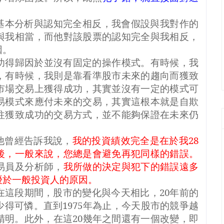
基本分析與認知完全相反，我會假設與我對作的
與我相當，而他對該股票的認知完全與我相反，
因。
功得歸因於並沒有固定的操作模式。有時候，我
，有時候，我則是靠看準股市未來的趨向而獲致
市場交易上獲得成功，其實並沒有一定的模式可
易模式來應付未來的交易，其實這根本就是自欺
往獲致成功的交易方式，並不能夠保證在未來仍
他曾經告訴我說，
我的投資績效完全是在於我
28
後，一般來說，您總是會避免再犯同樣的錯誤。
易員及分析師，
我所做的決定與犯下的錯誤遠多
優於一般投資人的原因。
在這段期間，股市的變化與今天相比，
20
年前的
少得可憐。直到
1975
年為止，今天股市的競爭越
精明。此外，在這
20
幾年之間還有一個改變，即