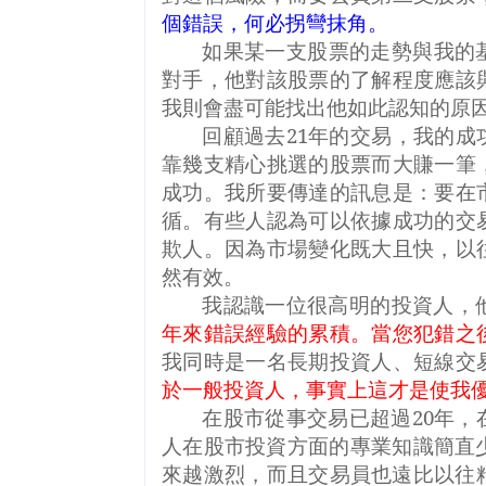
個錯誤，何必拐彎抹角。
如果某一支股票的走勢與我的
對手，他對該股票的了解程度應該
我則會盡可能找出他如此認知的原
回顧過去
21
年的交易，我的成
靠幾支精心挑選的股票而大賺一筆
成功。我所要傳達的訊息是：要在
循。有些人認為可以依據成功的交
欺人。因為市場變化既大且快，以
然有效。
我認識一位很高明的投資人，
年來錯誤經驗的累積。當您犯錯之
我同時是一名長期投資人、短線交
於一般投資人，事實上這才是使我
在股市從事交易已超過
20
年，
人在股市投資方面的專業知識簡直
來越激烈，而且交易員也遠比以往