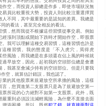
具有賣出牟利的態度。交易與投資之間的差異至
能作空，而投資人卻總是作多，即使市場狀況無
交易員比較重視大勢，投資人則比較注重選擇買
數人不同，其中最重要的是認知的差異。我總是
不同的看法，甚至完全相反的看法。
習慣，然而我從不根據這些習慣從事交易。例如
已經漲到頂點或開始下跌時才開始作空，即股票
空。我可以理解這種交易習慣，這種習慣也許是
有這種習慣。我的態度是「不入虎穴，焉得虎
某些風險，而我總是在多頭還在佔上風的時候就
是過早放空，因此，起初我的空頭部位總是會遭
揚，我甚至會減少持有的空頭部位。但是只要我
持作空，就算估計錯誤，我也認了。
行業的其他股票來規避放空所承擔的風險，這樣
而言，您買進第二支股票只是為了規避放空第一
股票所花的心力絕對不如第一支股票。此外，既
經嚴重到必須設法減輕風險，為什麼不直接去面
，增添困擾。所以，既然
犯了錯，就直接面對這