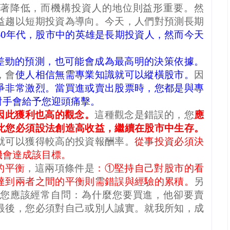
著降低，而機構投資人的地位則益形重要。然
益趨以短期投資為導向。今天，人們對預測長期
60
年代，股市中的英雄是長期投資人，然而今天
。
差勁的預測，也可能會成為最高明的決策依據。
，會
使人相信無需專業知識就可以縱橫股市。
因
爭非常激烈。當買進或賣出股票時，您都是與專
對手會給予您迎頭痛擊。
因此獲利也高的觀念。
這種觀念是錯誤的，您
應
此您必須設法創造高收益，繼續在股市中生存。
就可以獲得較高的投資報酬率。
從事投資必須決
機會達成該目標。
的平衡
，這兩項條件是
：①堅持自己對股市的看
達到兩者之間的平衡則需錯誤與經驗的累積。
另
您應該經常自問：為什麼您要買進，他卻要賣
最後，您必須對自己或別人誠實。就我所知，成
。