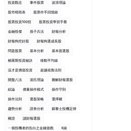
投資觀念
事件股票
波浪理論
股市晴雨表
股票作手回憶錄
股票投資100招
股票投資學習手冊
金融怪傑
孫子兵法
財報分析
財報狗挖好股
財報狗選成長股
問題股票
基本分析
基本面選股
梭羅斯投資秘訣
移動平均線
這才是價值投資
超越祖魯法則
開盤八法
道氏理論
圖解財報選股
綜論
價量操作模式
操作守則
操作法則
選股策略
選擇權
趨勢分析
證券分析
蘇黎士投機定律
權證
讀財報選股
ㄧ個投機者的告白之金錢遊戲
K線