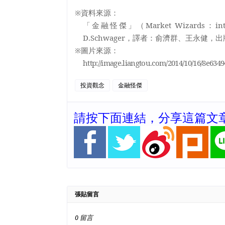
※資料來源：
「金融怪傑」（
Market Wizards
：
in
D.Schwager
，譯者：俞濟群、王永健，出
※圖片來源：
http://image.liangtou.com/2014/10/16/8e634
投資觀念
金融怪傑
請按下面連結，分享這篇文
張貼留言
0 留言