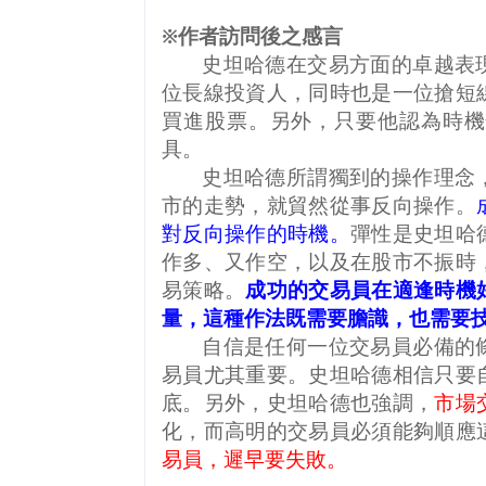
※作者訪問後之感言
史坦哈德在交易方面的卓越表
位長線投資人，同時也是一位搶短
買進股票。另外，只要他認為時機
具。
史坦哈德所謂獨到的操作理念
市的走勢，就貿然從事反向操作。
對反向操作的時機。
彈性是史坦哈
作多、又作空，以及在股市不振時
易策略。
成功的交易員在適逢時機
量，這種作法既需要膽識，也需要
自信是任何一位交易員必備的
易員尤其重要。史坦哈德相信只要
底。另外，史坦哈德也強調，
市場
化，而高明的交易員必須能夠順應
易員，遲早要失敗。