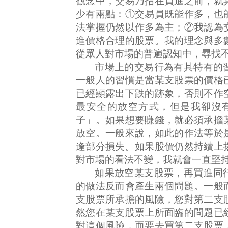
觀念中，交易乃指在買進之前，就
少有兩點：①交易員既能作多，也
法掌握仍然以作多為主；②我認為
進價格合理的股票。我的理念與多
從眾人對市場的普遍認知中，尋找
市場上的交易行為有其特有的
一般人的習慣是當某支股票的價格
已經顯露出下跌的跡象，否則不作
最安全的放空方式，但是我卻沒
子」。如果想要賺錢，就必須承擔
放空。一般來說，如此的作法等於
逢部分損失。如果股價仍然持續上
對市場的看法不變，我就會一直堅
如果放空某支股票，再買進同
的做法反而會產生兩個問題。一般
支股票所承擔的風險，您對第二支
然您在某支股票上所面臨的問題已
對這個風險，而要去買第二支股票