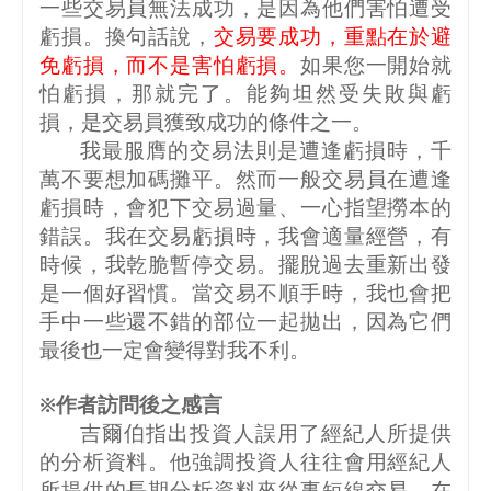
一些交易員無法成功，是因為他們害怕遭受
虧損。換句話說，
交易要成功，重點在於避
免虧損，而不是害怕虧損。
如果您一開始就
怕虧損，那就完了。能夠坦然受失敗與虧
損，是交易員獲致成功的條件之一。
我最服膺的交易法則是遭逢虧損時，千
萬不要想加碼攤平。然而一般交易員在遭逢
虧損時，會犯下交易過量、一心指望撈本的
錯誤。我在交易虧損時，我會適量經營，有
時候，我乾脆暫停交易。擺脫過去重新出發
是一個好習慣。當交易不順手時，我也會把
手中一些還不錯的部位一起拋出，因為它們
最後也一定會變得對我不利。
※作者訪問後之感言
吉爾伯指出投資人誤用了經紀人所提供
的分析資料。他強調投資人往往會用經紀人
所提供的長期分析資料來從事短線交易。在