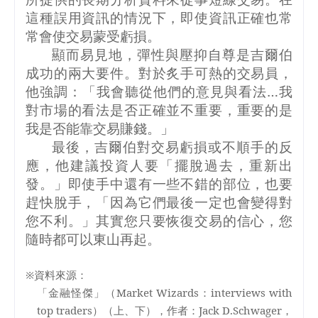
這種誤用資訊的情況下，即使資訊正確也常
常會使交易蒙受虧損。
顯而易見地，彈性與壓抑自尊是吉爾伯
成功的兩大要件。對於炙手可熱的交易員，
他強調：「我會聽從他們的意見與看法…我
對市場的看法是否正確並不重要，重要的是
我是否能靠交易賺錢。」
最後，吉爾伯對交易虧損或不順手的反
應，他建議投資人要「擺脫過去，重新出
發。」即使手中還有一些不錯的部位，也要
趕快脫手，「因為它們最後一定也會變得對
您不利。」其實您只要恢復交易的信心，您
隨時都可以東山再起。
※資料來源：
「金融怪傑」（
Market Wizards
：
interviews with
top traders
）（上、下），作者：
Jack D.Schwager
，