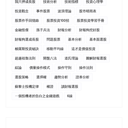
我只押成長股
技術分析
技術指標
投資心理學
投資觀念
事件股票
波浪理論
股市晴雨表
股票作手回憶錄
股票投資100招
股票投資學習手冊
金融怪傑
孫子兵法
財報分析
財報狗挖好股
財報狗選成長股
問題股票
基本分析
基本面選股
梭羅斯投資秘訣
移動平均線
這才是價值投資
超越祖魯法則
開盤八法
道氏理論
圖解財報選股
綜論
價量操作模式
操作守則
操作法則
選股策略
選擇權
趨勢分析
證券分析
蘇黎士投機定律
權證
讀財報選股
ㄧ個投機者的告白之金錢遊戲
K線