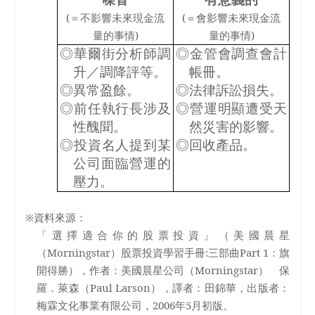
(
＝不影響未來現金流
(
＝會影響未來現金流
量的事情
)
量的事情
)
◎
華爾街分析師調
◎
金管會調查會計
升／調降評等。
帳冊。
◎
異常盈餘。
◎
法律訴訟損失。
◎
前任執行長涉及
◎
營運明顯遭受天
性醜聞。
然災害的影響。
◎
投資名人提到某
◎
回收產品。
公司面臨營運的
壓力。
※資料來源：
「選擇適合你的股票投資」（美國晨星
（
Morningstar
）股票投資學習手冊
:
三部曲
Part 1
：旗
開得勝），作者：美國晨星公司（
Morningstar
） 保
羅．萊森（
Paul Larson
），譯者：田錦華，出版者：
梅霖文化事業有限公司，
2006
年
5
月初版。