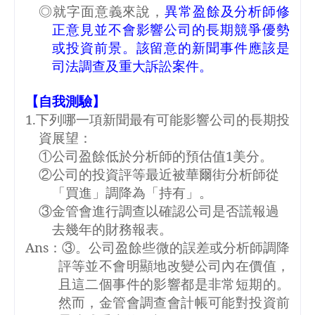
◎就字面意義來說，
異常盈餘及分析師修
正意見並不會影響公司的長期競爭優勢
或投資前景。該留意的新聞事件應該是
司法調查及重大訴訟案件。
【自我測驗】
1.
下列哪一項新聞最有可能影響公司的長期投
資展望：
①公司盈餘低於分析師的預估值
1
美分。
②公司的投資評等最近被華爾街分析師從
「買進」調降為「持有」。
③金管會進行調查以確認公司是否謊報過
去幾年的財務報表。
Ans
：③。公司盈餘些微的誤差或分析師調降
評等並不會明顯地改變公司內在價值，
且這二個事件的影響都是非常短期的。
然而，金管會調查會計帳可能對投資前