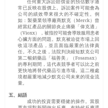
任何重大訴訟賠償金的預估數字通
常已反映在股價上。訴訟案件可能會為
公司的績效帶來很大的不確定性。例
如：製藥業領導廠商默克（
Merck
）曾
經當紅產品的關節炎止痛藥「偉克適」
（
Vioxx
），被指控可能會導致服用患者
心臟方面的問題。默克被迫從市場上回
收這項產品，並且面臨嚴重的法律責
任。不久之後，法院判決縮短默克公司
第二暢銷藥品「福善美」（
Fosamax
）
的專利期間，這代表競爭者可以比之前
更快地將替代藥品引進市場。這二種處
境都嚴重地減少默克公司未來的現金流
量。
五、結語
成功的投資需要穩健的操作。當股
票市場對新聞做出反應，有時候反應還