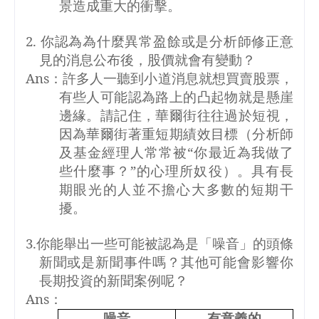
景造成重大的衝擊。
2.
你認為為什麼異常盈餘或是分析師修正意
見的消息公布後，股價就會有變動？
Ans
：許多人一聽到小道消息就想買賣股票，
有些人可能認為路上的凸起物就是懸崖
邊緣。請記住，華爾街往往過於短視，
因為華爾街著重短期績效目標（分析師
及基金經理人常常被“你最近為我做了
些什麼事？”的心理所奴役）。具有長
期眼光的人並不擔心大多數的短期干
擾。
3.
你能舉出一些可能被認為是「噪音」的頭條
新聞或是新聞事件嗎？其他可能會影響你
長期投資的新聞案例呢？
Ans
：
噪音
有意義的