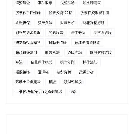
投資觀念
事件股票
波浪理論
股市晴雨表
股票作手回憶錄
股票投資100招
股票投資學習手冊
金融怪傑
孫子兵法
財報分析
財報狗挖好股
財報狗選成長股
問題股票
基本分析
基本面選股
梭羅斯投資秘訣
移動平均線
這才是價值投資
超越祖魯法則
開盤八法
道氏理論
圖解財報選股
綜論
價量操作模式
操作守則
操作法則
選股策略
選擇權
趨勢分析
證券分析
蘇黎士投機定律
權證
讀財報選股
ㄧ個投機者的告白之金錢遊戲
K線