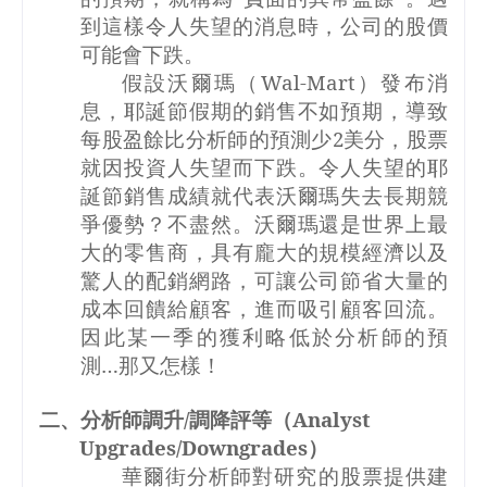
到這樣令人失望的消息時，公司的股價
可能會下跌。
假設沃爾瑪（
Wal-Mart
）發布消
息，耶誕節假期的銷售不如預期，導致
每股盈餘比分析師的預測少
2
美分，股票
就因投資人失望而下跌。令人失望的耶
誕節銷售成績就代表沃爾瑪失去長期競
爭優勢？不盡然。沃爾瑪還是世界上最
大的零售商，具有龐大的規模經濟以及
驚人的配銷網路，可讓公司節省大量的
成本回饋給顧客，進而吸引顧客回流。
因此某一季的獲利略低於分析師的預
測…那又怎樣！
二、分析師調升
/
調降評等（
Analyst
Upgrades/Downgrades
）
華爾街分析師對研究的股票提供建